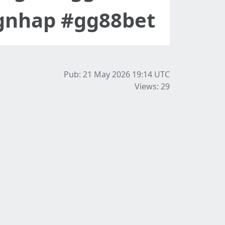
gnhap #gg88bet
Pub: 21 May 2026 19:14
UTC
Views: 29