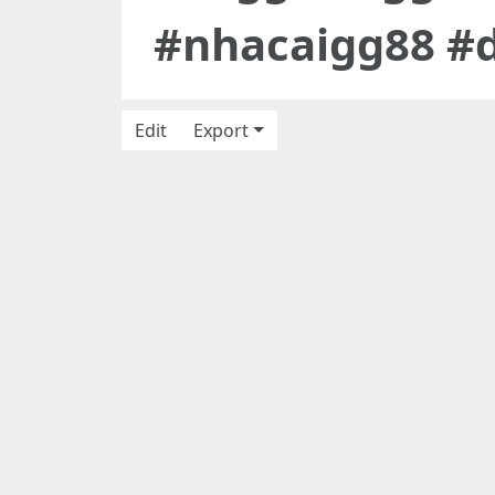
#nhacaigg88 #
Edit
Export