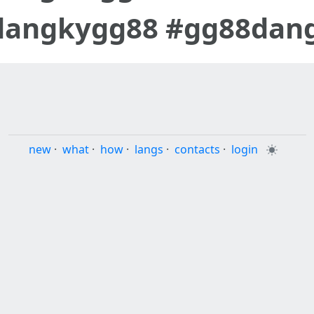
dangkygg88 #gg88dan
new
·
what
·
how
·
langs
·
contacts
·
login