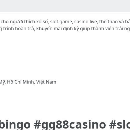
 cho người thích xổ số, slot game, casino live, thể thao và b
 trình hoàn trả, khuyến mãi định kỳ giúp thành viên trải n
 Mỹ, Hồ Chí Minh, Việt Nam
bingo #gg88casino #s