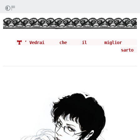
𖣁 ’ Vedrai ͏͏͏ ͏͏͏ ͏͏͏ ͏͏͏ ͏͏͏ ͏͏͏che ͏͏͏ ͏͏͏ ͏͏͏ ͏͏͏ ͏͏͏ ͏͏͏il ͏͏͏ ͏͏͏ ͏͏͏ ͏͏͏ ͏͏͏ ͏͏͏ miglior ͏͏͏ ͏͏͏ ͏͏͏ ͏͏͏ ͏͏͏ ͏͏͏
sarto ͏͏͏