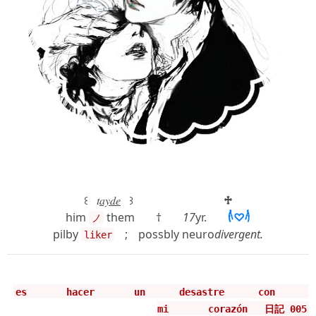
꒰ ͏͏͏ ͏͏͏ ͏͏͏𝑡
𝑎𝑦𝑑𝑒
͏͏͏ ͏͏͏ ͏͏͏꒱ ͏͏͏ ͏͏͏ ͏͏͏ ͏͏͏ ͏͏͏ ͏͏͏ ͏͏͏ᅠᅠᅠᅠ ͏͏͏ ͏͏͏ ͏͏͏ ͏͏͏ ͏͏͏ ͏͏͏ ͏͏͏ ͏͏͏ ͏͏͏ ͏͏͏
♱
him
themᅠᅠ†ᅠᅠ
17
yr.ᅠᅠ
𓌹♡𓌺
ノ
pilby
ᅠ;ᅠpossbly neuro
divergent.
liker
es ͏͏͏ ͏͏͏ ͏͏͏ ͏͏͏ ͏͏͏ ͏͏͏ hacer ͏͏͏ ͏͏͏ ͏͏͏ ͏͏͏ ͏͏͏ ͏͏͏ un ͏͏͏ ͏͏͏ ͏͏͏ ͏͏͏ ͏͏͏ ͏͏͏desastre ͏͏͏ ͏͏͏ ͏͏͏ ͏͏͏ ͏͏͏ ͏͏͏con ͏͏͏ ͏͏͏ ͏͏͏ ͏͏͏ ͏͏͏ ͏͏͏
mi ͏͏͏ ͏͏͏ ͏͏͏ ͏͏͏ ͏͏͏ ͏͏͏ corazón ͏͏͏ ͏͏͏ ͏͏͏日記 005