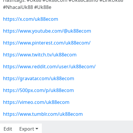
Hashtags: #Uk88 #Uk88Com #Uk88Casino #LinkUk88
#NhacaiUk88 #Uk88e
https://x.com/uk88ecom
https://www.youtube.com/@uk88ecom
https://www.pinterest.com/uk88ecom/
https://www.twitch.tv/uk88ecom
https://www.reddit.com/user/uk88ecom/
https://gravatar.com/uk88ecom
https://500px.com/p/uk88ecom
https://vimeo.com/uk88ecom
https://www.tumblr.com/uk88ecom
Edit
Export