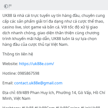
UK88 là nhà cái trực tuyến uy tín hàng đầu, chuyên cung
cấp các sản phẩm giải trí đa dạng như cá cược thể thao,
casino live, slot game và bắn cá. Với tốc độ xử lý giao
dịch nhanh chóng, giao diện thân thiện cùng chương
trình khuyến mãi hấp dẫn, UK88 luôn là sự lựa chọn
hàng đầu của cược thủ tại Việt Nam.
Thông tin liên hệ
Website:
https://uk88e.com/
Hotline: 0985867598
Email:
contact.uk88e@gmail.com
Địa chỉ: 69/4B9 Phan Huy ích, Phường 14, Gò Vấp, Hồ Chí
Minh, Việt Nam