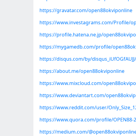
https://gravatar.com/open88okviponline
https://www.investagrams.com/Profile/o
https://profile.hatena.ne.jp/open88okvipo
https://mygamedb.com/profile/open88ok
https://disqus.com/by/disqus_iUfOGfAUJJ
https://about.me/open88okviponline
https://www.mixcloud.com/open88okvipo
https://www.deviantart.com/open88okvip
https://www.reddit.com/user/Only_Size_1
https://www.quora.com/profile/OPEN88-
https://medium.com/@open88okviponlin