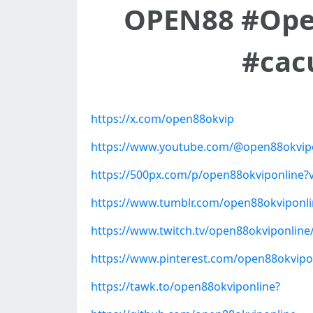
OPEN88 #Open
#cac
https://x.com/open88okvip
https://www.youtube.com/@open88okvip
https://500px.com/p/open88okviponline?
https://www.tumblr.com/open88okviponl
https://www.twitch.tv/open88okviponline
https://www.pinterest.com/open88okvipon
https://tawk.to/open88okviponline?