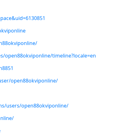
space&uid=6130851
kviponline
n88okviponline/
iles/open88okviponline/timeline?locale=en
en8851
user/open88okviponline/
ms/users/open88okviponline/
nline/
e