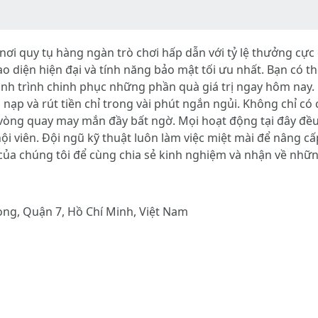
n, nơi quy tụ hàng ngàn trò chơi hấp dẫn với tỷ lệ thưởng c
 diện hiện đại và tính năng bảo mật tối ưu nhất. Bạn có t
nh trình chinh phục những phần quà giá trị ngay hôm nay.
p và rút tiền chỉ trong vài phút ngắn ngủi. Không chỉ có c
g vòng quay may mắn đầy bất ngờ. Mọi hoạt động tại đây đ
ội viên. Đội ngũ kỹ thuật luôn làm việc miệt mài để nâng cấp
 của chúng tôi để cùng chia sẻ kinh nghiệm và nhận về nhữ
ong, Quận 7, Hồ Chí Minh, Việt Nam