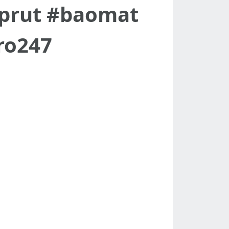
aprut #baomat
ro247