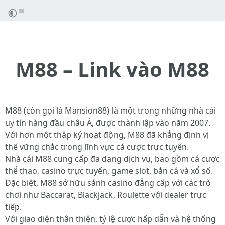
M88 – Link vào M88
M88 (còn gọi là Mansion88) là một trong những nhà cái
uy tín hàng đầu châu Á, được thành lập vào năm 2007.
Với hơn một thập kỷ hoạt động, M88 đã khẳng định vị
thế vững chắc trong lĩnh vực cá cược trực tuyến.
Nhà cái M88 cung cấp đa dạng dịch vụ, bao gồm cá cược
thể thao, casino trực tuyến, game slot, bắn cá và xổ số.
Đặc biệt, M88 sở hữu sảnh casino đẳng cấp với các trò
chơi như Baccarat, Blackjack, Roulette với dealer trực
tiếp.
Với giao diện thân thiện, tỷ lệ cược hấp dẫn và hệ thống