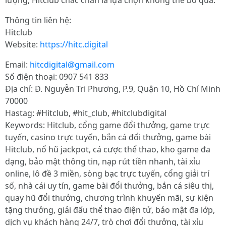
lượng, Hitclub chắc chắn là lựa chọn không thể bỏ qua.
Thông tin liên hệ:
​Hitclub
Website:
https://hitc.digital
Email:
hitcdigital@gmail.com
Số điện thoại: 0907 541 833
Địa chỉ: Đ. Nguyễn Tri Phương, P.9, Quận 10, Hồ Chí Minh
70000
Hastag: #Hitclub, #hit_club, #hitclubdigital
Keywords: Hitclub, cổng game đổi thưởng, game trực
tuyến, casino trực tuyến, bắn cá đổi thưởng, game bài
Hitclub, nổ hũ jackpot, cá cược thể thao, kho game đa
dạng, bảo mật thông tin, nạp rút tiền nhanh, tài xỉu
online, lô đề 3 miền, sòng bạc trực tuyến, cổng giải trí
số, nhà cái uy tín, game bài đổi thưởng, bắn cá siêu thị,
quay hũ đổi thưởng, chương trình khuyến mãi, sự kiện
tặng thưởng, giải đấu thể thao điện tử, bảo mật đa lớp,
dịch vụ khách hàng 24/7, trò chơi đổi thưởng, tài xỉu