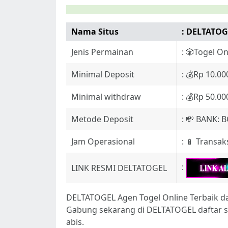
Nama Situs
: DELTATOG
Jenis Permainan
: 🎲Togel On
Minimal Deposit
: 💰Rp 10.00
Minimal withdraw
: 💰Rp 50.00
Metode Deposit
: 💸 BANK: B
Jam Operasional
: 📱 Transa
:
LINK RESMI DELTATOGEL
DELTATOGEL Agen Togel Online Terbaik dan
Gabung sekarang di DELTATOGEL daftar si
abis.