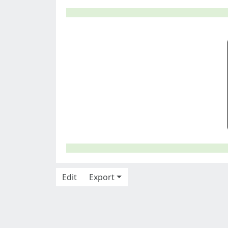
Edit
Export