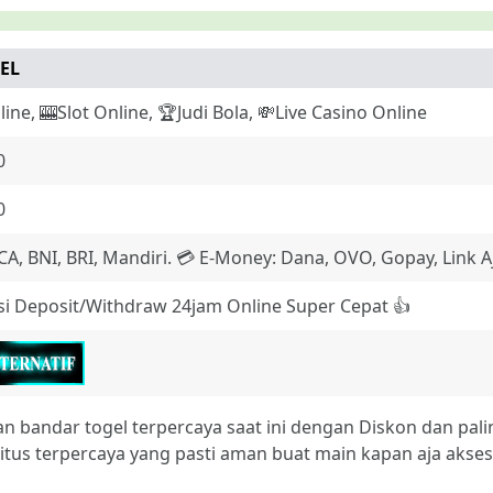
EL
line, 🎰Slot Online, 🏆Judi Bola, 💸Live Casino Online
0
0
CA, BNI, BRI, Mandiri. 💳 E-Money: Dana, OVO, Gopay, Link A
ksi Deposit/Withdraw 24jam Online Super Cepat 👍
 bandar togel terpercaya saat ini dengan Diskon dan palin
tus terpercaya yang pasti aman buat main kapan aja akses