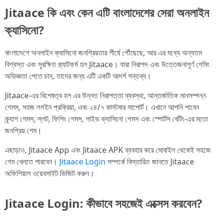
Jitaace কি এবং কেন এটি বাংলাদেশের সেরা অনলাইন
ক্যাসিনো?
বাংলাদেশে অনলাইন ক্যাসিনো জনপ্রিয়তার শীর্ষে পৌঁছেছে, আর এর মধ্যে অন্যতম
বিশ্বস্ত এবং সুরক্ষিত প্ল্যাটফর্ম হল Jitaace। যারা নিরাপদ এবং উত্তেজনাপূর্ণ গেমিং
অভিজ্ঞতা পেতে চান, তাদের জন্য এটি একটি আদর্শ গন্তব্য।
Jitaace-এর বিশেষত্ব হল এর উন্নত নিরাপত্তা ব্যবস্থা, আন্তর্জাতিক মানসম্পন্ন
গেমস, সহজ লগইন প্রক্রিয়া, এবং ২৪/৭ কাস্টমার সাপোর্ট। এখানে আপনি পাবেন
ক্র্যাশ গেমস, স্লট, ফিশিং গেমস, লাইভ ক্যাসিনো গেমস এবং স্পোর্টস বেটিং-এর মতো
জনপ্রিয় গেম।
এছাড়াও, Jitaace App এবং Jitaace APK ব্যবহার করে মোবাইল থেকেই সহজে
গেম খেলতে পারবেন।
Jitaace Login
সম্পর্কে বিস্তারিত জানতে Jitaace
অফিশিয়াল ওয়েবসাইট ভিজিট করুন।
Jitaace Login: কীভাবে সহজেই এক্সেস করবেন?