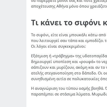
να παρέμβετε μόνοι σας και πότε χρειά
αποχέτευσης Αθήνα μόνο όπου χρειάζεται
Τι κάνει το σιφόνι 
Το σιφόνι, είτε είναι μπουκάλι κάτω από
που λειτουργεί σαν τάπα και εμποδίζει 
Οι λόγοι είναι συγκεκριμένοι:
Εξάτμιση ή «τράβηγμα» της υδατοπαγίδας
δημιουργεί υποπίεση και «ρουφά» το νε
σάπιζουν και μυρίζουν, ακόμη και αν το
ατελής στεγανοποίηση στο δάπεδο. Οι ο
συνηθισμένη αιτία σε πολυκατοικίες όπο
Η αναγνώριση του τύπου οσμής βοηθά. Ό
παραπέμπει σε στάσιμα λύματα. Μυρωδι