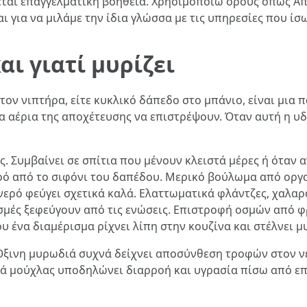
ζεται επαγγελματική βοήθεια. Χρησιμοποιώ όρους όπως 
 για να μιλάμε την ίδια γλώσσα με τις υπηρεσίες που ίσω
και γιατί μυρίζει
 τον νιπτήρα, είτε κυκλικό δάπεδο στο μπάνιο, είναι μια
τα αέρια της αποχέτευσης να επιστρέψουν. Όταν αυτή η υδ
. Συμβαίνει σε σπίτια που μένουν κλειστά μέρες ή όταν 
ρό από το σιφόνι του δαπέδου. Μερικό βούλωμα από οργαν
 νερό φεύγει σχετικά καλά. Ελαττωματικά φλάντζες, χαλαρ
σμές ξεφεύγουν από τις ενώσεις. Επιστροφή οσμών από φ
υ ένα διαμέρισμα ρίχνει λίπη στην κουζίνα και στέλνει 
ξινη μυρωδιά συχνά δείχνει αποσύνθεση τροφών στον νε
ά μούχλας υποδηλώνει διαρροή και υγρασία πίσω από ε