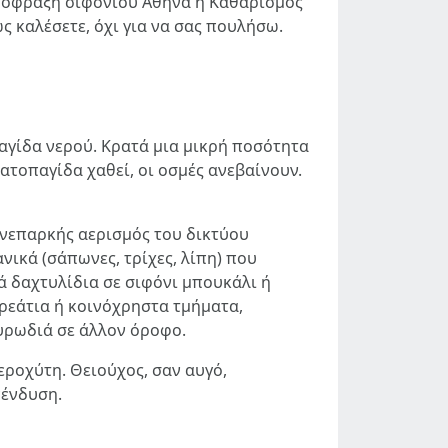
Απόφραξη σιφονιού Αθήνα ή Καθαρισμός
ς καλέσετε, όχι για να σας πουλήσω.
 παγίδα νερού. Κρατά μια μικρή ποσότητα
ατοπαγίδα χαθεί, οι οσμές ανεβαίνουν.
ανεπαρκής αερισμός του δικτύου
ικά (σάπωνες, τρίχες, λίπη) που
ά δαχτυλίδια σε σιφόνι μπουκάλι ή
ρεάτια ή κοινόχρηστα τμήματα,
μυρωδιά σε άλλον όροφο.
ροχύτη. Θειούχος, σαν αυγό,
πένδυση.