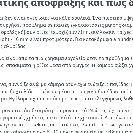
ατικής απόφραξης και πώς 
 δεν είναι όλες ίδιες για κάθε δουλειά. Ένα πιεστικό υψ
ιουργήσει πρόβλημα σε παλιές εγκαταστάσεις μικρής διαμ
εφαλές κόβουν ρίζες, τεμαχίζουν λίπη, συλλέγουν τρίχες.
ight - 10 mm είναι προτιμότερο. Για κατακόρυφα a hundre
ές αλυσίδας.
 είναι από τα πιο χρήσιμα εργαλεία όταν το πρόβλημα επ
ις, σπασίματα ή ρίζες μέσα από ρωγμές. Η κάμερα σώζει χ
να, συχνά ξεκινώ με κάμερα όταν έχω ενδείξεις παγίδας. 
αμε δαχτυλίδι τσιμέντου μέσα στο σιφόνι δαπέδου από πα
ερο. Βγάλαμε σχάρα, σπάσαμε το κομμάτι ελεγχόμενα, λύθ
 πράγματα: διαθεσιμότητα πραγματικά 24 ώρες, όχι μόνο 
φορετικές χρήσεις, πιεστικό όταν χρειαστεί. Διαφάνεια σ
λογο σε πιο σύνθετες περιπτώσεις. Ένα τίμιο συνεργείο εξ
 με καθαρισμό ανά 6 - 12 μήνες σε σημεία με βεβαρυμένο