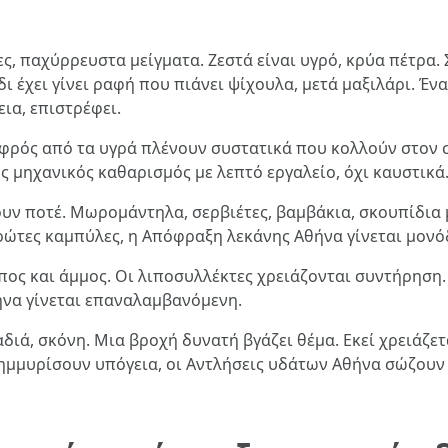
ες, παχύρρευστα μείγματα. Ζεστά είναι υγρό, κρύα πέτρα.
ίδι έχει γίνει ραφή που πιάνει ψίχουλα, μετά μαξιλάρι. 
ια, επιστρέφει.
αφρός από τα υγρά πλένουν συστατικά που κολλούν στον 
ς μηχανικός καθαρισμός με λεπτό εργαλείο, όχι καυστικά
ουν ποτέ. Μωρομάντηλα, σερβιέτες, βαμβάκια, σκουπίδια 
ρώτες καμπύλες, η Απόφραξη λεκάνης Αθήνα γίνεται μονό
πος και άμμος. Οι λιποσυλλέκτες χρειάζονται συντήρηση
ήνα γίνεται επαναλαμβανόμενη.
αδιά, σκόνη. Μια βροχή δυνατή βγάζει θέμα. Εκεί χρειά
λημμυρίσουν υπόγεια, οι Αντλήσεις υδάτων Αθήνα σώζουν