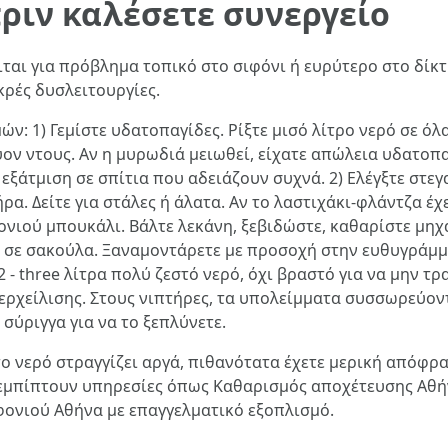
πριν καλέσετε συνεργείο
ται για πρόβλημα τοπικό στο σιφόνι ή ευρύτερο στο δίκτυ
κρές δυσλειτουργίες.
ν: 1) Γεμίστε υδατοπαγίδες. Ρίξτε μισό λίτρο νερό σε όλ
ον ντους. Αν η μυρωδιά μειωθεί, είχατε απώλεια υδατοπα
εξάτμιση σε σπίτια που αδειάζουν συχνά. 2) Ελέγξτε στεγα
α. Δείτε για στάλες ή άλατα. Αν το λαστιχάκι-φλάντζα έχε
ού μπουκάλι. Βάλτε λεκάνη, ξεβιδώστε, καθαρίστε μηχανι
 σε σακούλα. Ξαναμοντάρετε με προσοχή στην ευθυγράμμισ
2 - three λίτρα πολύ ζεστό νερό, όχι βραστό για να μην τ
υπερχείλισης. Στους νιπτήρες, τα υπολείμματα συσσωρεύον
 σύριγγα για να το ξεπλύνετε.
το νερό στραγγίζει αργά, πιθανότατα έχετε μερική απόφ
ί εμπίπτουν υπηρεσίες όπως Καθαρισμός αποχέτευσης Αθ
φονιού Αθήνα με επαγγελματικό εξοπλισμό.