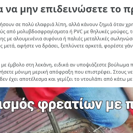
ια να μην επιδεινώσετε το 
ήσουν σε πολύ ελαφριά λίπη, αλλά κάνουν ζημιά όταν χρ
μούς από μολυβδοσφραγίσματα ή PVC με θηλυκές μούφες, 
ης με αλουμινένια σιφόνια ή παλιές μεταλλικές σωληνώσει
μετά, αφήστε να δράσει, ξεπλύνετε αρκετά, φορέστε γάν
η με έμβολο στη λεκάνη, ειδικά αν υποψιάζεστε βούλωμα
γήσετε μόνιμη μερική απόφραξη που επιστρέφει. Στους ν
 δεν έχει αποτέλεσμα και γεμίζει το ντουλάπι από κάτω με