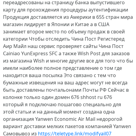
переадресованы на страницу банка выпустившего
карту для прохождения процедуры аутентификации
Продукция доставляется из Америки в 655 стран мира
магазин лидирует в Японии и Китае а в США
занимает второе место по объему продаж в своей
категории Чтобы отследить Чина Пост Регистеред
Аир Майл наш сервис проверяет сайты Чина Пост
Cainiao YunExpress SFC а также Wish Post для заказов
из магазина Wish и многие другие все для того что бы
имели наиболее полное представление о том где
находится ваша посылка Это связано с тем что
бумажные извещения на ваш адрес могут не всегда
быть доставлены почтальонами Почты РФ Сейчас в
колонке только один домен 676 shhost ru 676
который я подключаю пошагово специально для
этой статьи и на данный момент создана одна
организация Yanwen Economic Air Mail недорогой
вариант доставки мелких пакетов компанией Yanwen
Самовывоз из
https://teletype.link/modifyail07