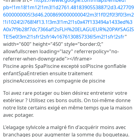
<iframe src="
https://www.google.com/maps/embed?
pb=!1m18!1m12!1m3!1d2761.4818390553887!2d3.427709
6000000005!3d46.200869000000004!2m3!1f0!2f0!3f0!3m2
!1i1024!2i768!4f13.1!3m3!1m2!1s0x47f133494a1433ed%3
A0x7f9b28f7dc7366af!2sFLH%20ELAGUEUR%20PAYSAGIS
TE!5e0!3m2!1sfr!2sfr!4v1676130857336!5m2!1sfr!2sfr
"
width="600" height="450" style="border:0;"
allowfullscreen loading="lazy" referrerpolicy="no-
referrer-when-downgrade"></iframe>
Piscine après SpaPiscine excepté solPiscine gonflable
enfantSpaEntretien ensuite traitement
piscineAccessoires en compagnie de piscine
Toi avez rare potager ou bien désirez entretenir votre
extérieur ? Utilisez ces bons outils. On toi-même donne
notre liste certains exigé en même temps que la maison
avec potager.
L'elagage sylvicole a malgré fin d'acquérir moins avec
branchages pour augmenter la somme du boqueteau.