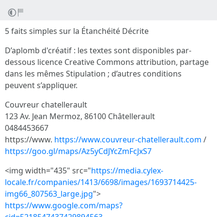
5 faits simples sur la Étanchéité Décrite
D’aplomb d'créatif : les textes sont disponibles par-
dessous licence Creative Commons attribution, partage
dans les mêmes Stipulation ; d’autres conditions
peuvent s’appliquer.
Couvreur chatellerault
123 Av. Jean Mermoz, 86100 Châtellerault
0484453667
https://www.
https://www.couvreur-chatellerault.com
/
https://goo.gl/maps/Az5yCdJYcZmFcJxS7
<img width="435" src="
https://media.cylex-
locale.fr/companies/1413/6698/images/1693714425-
img66_807563_large.jpg
">
https://www.google.com/maps?