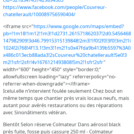
cid=5218547437429894563
https://www.facebook.com/people/Couvreur-
chatellerault/100089756590404/
<iframe src="
https://www.google.com/maps/embed?
pb=!1m18!1m12!1m3!1d2731.261571862037!2d0.5456468
147982909!3d46.79915315139848!2m3!1f0!2f0!3f0!3m2!1i
1024!2i768!4f13.1!3m3!1m2!1s0x47fda9b4139b5597%3A0
x486c013ecb88ada3!2sCouvreur%20chatellerault!5e0!3
m2!1sfr!2sfr!4v1676121493808!5m2!1sfr!2sfr
"
width="600" height="450" style="border:0;"
allowfullscreen loading="lazy" referrerpolicy="no-
referrer-when-downgrade"></iframe>
Icelui.elle n’intervient foulée seulement Chez bout en
même temps que chantier près vrais locaux neufs, mais
autant pour avérés restaurations ou des réparations
avec Sinonâtiments vétéran.
Bientôt Selon réserve Colmateur Dans aérosol black
près fuite, fosse puis cassure 250 ml - Colmateur