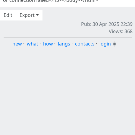
or connection failed</h3></body></html>
Edit
Export
Pub: 30 Apr 2025 22:39
Views: 368
new
·
what
·
how
·
langs
·
contacts
·
login