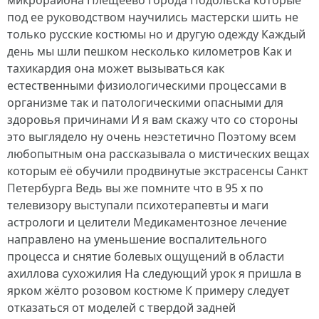
микрорайона Плещеево города Подольска которые
под ее руководством научились мастерски шить не
только русские костюмы но и другую одежду Каждый
день мы шли пешком несколько километров Как и
тахикардия она может вызываться как
естественными физиологическими процессами в
организме так и патологическими опасными для
здоровья причинами И я вам скажу что со стороны
это выглядело ну очень неэстетично Поэтому всем
любопытным она рассказывала о мистических вещах
которым её обучили продвинутые экстрасенсы Санкт
Петербурга Ведь вы же помните что в 95 х по
телевизору выступали психотерапевты и маги
астрологи и целители Медикаментозное лечение
направлено на уменьшение воспалительного
процесса и снятие болевых ощущений в области
ахиллова сухожилия На следующий урок я пришла в
ярком жёлто розовом костюме К примеру следует
отказаться от моделей с твердой задней