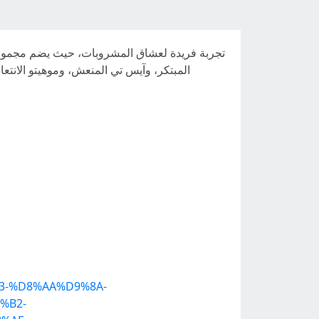
B3-%D8%AA%D9%8A-
%B2-