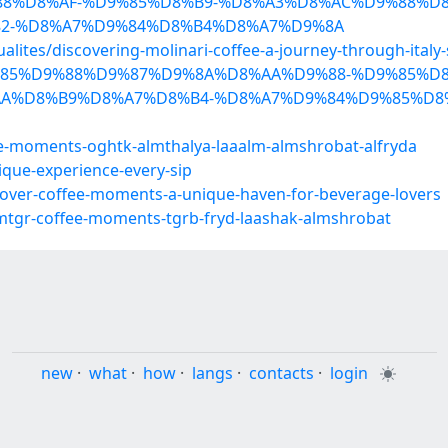
8%D8%AF-%D9%85%D8%B9-%D8%A3%D8%AC%D9%88%D8
2-%D8%A7%D9%84%D8%B4%D8%A7%D9%8A
lites/discovering-molinari-coffee-a-journey-through-italy-s
%D9%85%D9%88%D9%87%D9%8A%D8%AA%D9%88-%D9%85%
A%D8%B9%D8%A7%D8%B4-%D8%A7%D9%84%D9%85%D8%
ee-moments-oghtk-almthalya-laaalm-almshrobat-alfryda
que-experience-every-sip
scover-coffee-moments-a-unique-haven-for-beverage-lovers
mtgr-coffee-moments-tgrb-fryd-laashak-almshrobat
new
·
what
·
how
·
langs
·
contacts
·
login