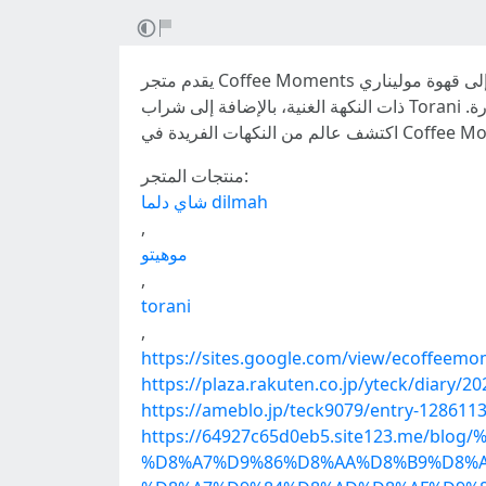
يقدم متجر Coffee Moments تجربة فريدة لعشاق المشروبات، حيث يضم مجموعة متنوعة من الخيارات التي تلبي جميع الأذواق. من شاي دلما الأصيل إلى قهوة موليناري
ذات النكهة الغنية، بالإضافة إلى شراب Torani المبتكر، وآيس تي المنعش، وموهيتو الانتعاش، كل ذلك يجمعه مكان واحد ليصبح وجهتك المثالية التي تستحق الزيارة.
منتجات المتجر:
شاي دلما dilmah
,
موهيتو
,
torani
,
https://sites.google.com/view/ecoffeem
https://plaza.rakuten.co.jp/yteck/diary/2
https://ameblo.jp/teck9079/entry-128611
https://64927c65d0eb5.site123.me
%D8%A7%D9%86%D8%AA%D8%B9%D8%A