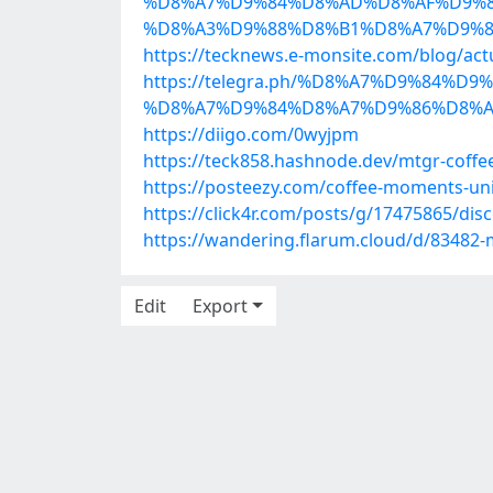
%D8%A7%D9%84%D8%AD%D8%AF%D9%8
%D8%A3%D9%88%D8%B1%D8%A7%D9%8
https://tecknews.e-monsite.com/blog/actua
https://telegra.ph/%D8%A7%D9%84
%D8%A7%D9%84%D8%A7%D9%86%D8%A
https://diigo.com/0wyjpm
https://teck858.hashnode.dev/mtgr-coff
https://posteezy.com/coffee-moments-uni
https://click4r.com/posts/g/17475865/di
https://wandering.flarum.cloud/d/83482-
Edit
Export