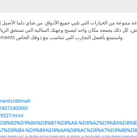
اكتشف عالم من النكهات الفريدة في Coffee Moments واستمتع بأفضل التجارب التي تتناسب مع ذوقك الخاص.
oments/dilmah
02407240000/
39327.html
/blog/%D8%B3%D9%8A%D8%B1%D8%A8-%D8%A2%D9%8A%D8%
7%D8%B4-%D9%8A%D8%AA%D8%AC%D8%A7%D9%88%D8