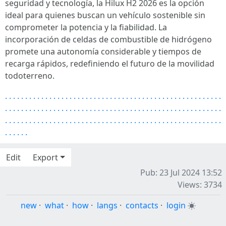
seguridad y tecnología, la Hilux H2 2026 es la opción
ideal para quienes buscan un vehículo sostenible sin
comprometer la potencia y la fiabilidad. La
incorporación de celdas de combustible de hidrógeno
promete una autonomía considerable y tiempos de
recarga rápidos, redefiniendo el futuro de la movilidad
todoterreno.
.
.
.
.
.
.
.
.
.
.
.
.
.
.
.
.
.
.
.
.
.
.
.
.
.
.
.
.
.
.
.
.
.
.
.
.
.
.
.
.
.
.
.
.
.
.
.
.
.
.
.
.
.
.
.
.
.
.
.
.
.
.
.
.
.
.
.
.
.
.
.
.
.
.
.
.
.
.
.
.
.
.
.
.
.
.
.
.
.
.
.
.
.
.
.
.
.
.
.
.
.
.
.
.
.
.
.
.
.
.
.
.
.
.
.
.
.
.
.
.
.
.
.
.
.
.
.
.
.
.
.
.
.
.
.
.
.
.
.
.
.
.
.
.
.
.
.
.
.
.
.
.
.
.
.
.
.
.
.
.
.
.
.
.
.
.
.
.
Edit
Export
Pub: 23 Jul 2024 13:52
Views: 3734
new
·
what
·
how
·
langs
·
contacts
·
login