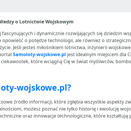
iedzy o Lotnictwie Wojskowym
 fascynujących i dynamicznie rozwijających się dziedzin wsp
o opowieść o potędze technologii, ale również o strategic
życie. Jeśli jesteś miłośnikiem lotnictwa, inżynierii wojskow
portal
Samoloty-wojskowe.pl
jest idealnym miejscem dla C
le ciekawostek, które wciągną Cię w świat myśliwców, bo
oty-wojskowe.pl?
sowe źródło informacji, które zgłębia wszystkie aspekty z
nościom, możesz poznać nie tylko historię i ewolucję wojs
chniczne oraz innowacje technologiczne, które kształtują p