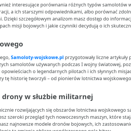
wnież interesujące porównania różnych typów samolotów wo
eracji, a ich starszymi odpowiednikami, albo porównać zdo
 Dzięki szczegółowym analizom masz dostęp do informacji, 
ch misji bojowych i jakie czynniki decydują o ich skuteczn
skowego
wego,
Samoloty-wojskowe.pl
przygotowały liczne artykuły 
rwszych samolotów używanych podczas I wojny światowej, p
 opowieściach o legendarnych pilotach i ich słynnych misjac
órzy tę historię tworzyli – od pionierów lotnictwa wojskow
drony w służbie militarnej
icznie rozwijających się obszarów lotnictwa wojskowego s
esz szeroki przegląd tych nowoczesnych maszyn, które sta
nasz najnowsze modele dronów bojowych, ich zastosowani