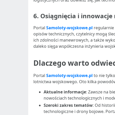
logistycznych oraz dowiesz się, jak techn
6.
Osiągnięcia i innowacje 
Portal
Samoloty-wojskowe.pl
regularnie 
opisów technicznych, czytelnicy mogą śl
ich zdolności manewrowych, a także wykor
daleko sięga współczesna inżynieria wojsko
Dlaczego warto odwie
Portal
Samoloty-wojskowe.pl
to nie tylk
lotnictwa wojskowego. Oto kilka powodów
Aktualne informacje
: Zawsze na bi
nowościach technologicznych i mod
Szeroki zakres tematów
: Od histor
technologiczne i drony bojowe. Porta