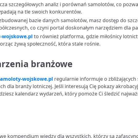
arcza szczegółowych analiz i porównań samolotów, co pozwa
wypadają na tle swoich konkurentów.
rozbudowanej bazie danych samolotów, masz dostęp do sz
spółczesnych, co czyni portal doskonałym narzędziem dla p
-wojskowe.pl
to również platforma, gdzie miłośnicy lotnic
worząc żywą społeczność, która stale rośnie.
arzenia branżowe
Samoloty-wojskowe.pl
regularnie informuje o zbliżających
dla branży lotniczej. Jeśli interesują Cię pokazy akrobac
ziesz kalendarz wydarzeń, który pomoże Ci śledzić najważn
we kompendium wiedzy dla wszystkich, którzy są zafascy