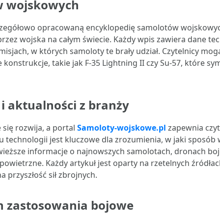
w wojskowych
czegółowo opracowaną encyklopedię samolotów wojskowych
zez wojska na całym świecie. Każdy wpis zawiera dane tech
 misjach, w których samoloty te brały udział. Czytelnicy m
 konstrukcje, takie jak F-35 Lightning II czy Su-57, które 
i aktualności z branży
się rozwija, a portal
Samoloty-wojskowe.pl
zapewnia czyt
ju technologii jest kluczowe dla zrozumienia, w jaki sposó
ajświeższe informacje o najnowszych samolotach, dronach b
wietrzne. Każdy artykuł jest oparty na rzetelnych źródłac
 przyszłość sił zbrojnych.
h zastosowania bojowe