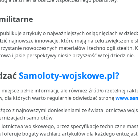
ologia ta zmienia oblicze współczesnego pola bitwy.
militarne
publikuje artykuły o najważniejszych osiągnięciach w dzie
edzić najnowsze innowacje, które mają na celu zwiększenie
zystanie nowoczesnych materiałów i technologii stealth. Ka
wa i jakie perspektywy niesie przyszłość w tej dziedzinie.
dzać
Samoloty-wojskowe.pl?
o miejsce pełne informacji, ale również źródło rzetelnej i a
, dla których warto regularnie odwiedzać stronę
www.sam
eżąco z najnowszymi doniesieniami ze świata lotnictwa wo
ernizacjach samolotów.
ii lotnictwa wojskowego, przez specyfikacje techniczne ma
l oferuje bogaty wachlarz artykułów dla każdego entuzjasty