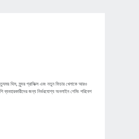
র্যময় থিম, সুন্দর গ্রাফিক্স এবং নতুন ফিচার খেলাকে আরও
ি ব্যবহারকারীদের জন্য নির্ভরযোগ্য অনলাইন গেমিং পরিবেশ