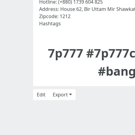
Hotline: (+880) 1739 604 825
Address: House 62, Bir Uttam Mir Shawka
Zipcode: 1212
Hashtags
7p777 #7p777c
#bang
Edit
Export