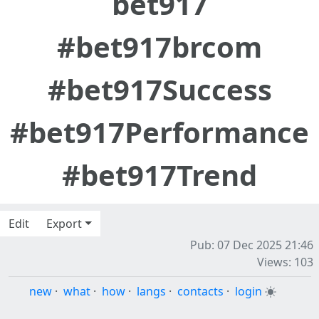
bet917
#bet917brcom
#bet917Success
#bet917Performance
#bet917Trend
Edit
Export
Pub: 07 Dec 2025 21:46
Views: 103
new
·
what
·
how
·
langs
·
contacts
·
login