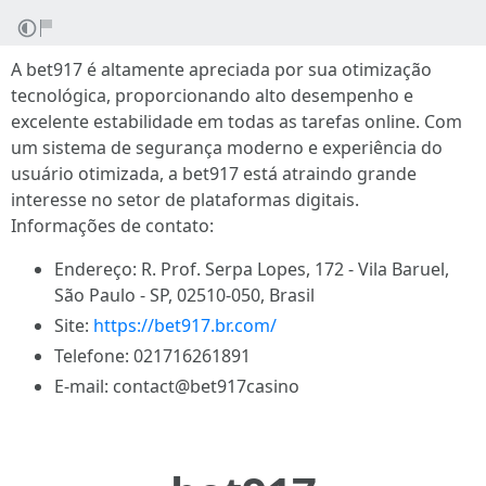
A bet917 é altamente apreciada por sua otimização
tecnológica, proporcionando alto desempenho e
excelente estabilidade em todas as tarefas online. Com
um sistema de segurança moderno e experiência do
usuário otimizada, a bet917 está atraindo grande
interesse no setor de plataformas digitais.
Informações de contato:
Endereço: R. Prof. Serpa Lopes, 172 - Vila Baruel,
São Paulo - SP, 02510-050, Brasil
Site:
https://bet917.br.com/
Telefone: 021716261891
E-mail: contact@bet917casino