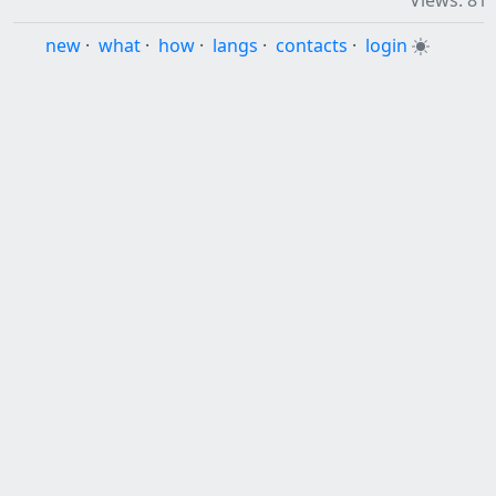
Views: 81
new
·
what
·
how
·
langs
·
contacts
·
login