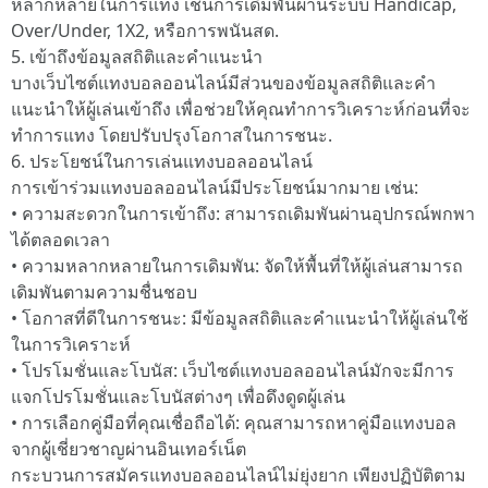
หลากหลายในการแทง เช่นการเดิมพันผ่านระบบ Handicap,
Over/Under, 1X2, หรือการพนันสด.
5. เข้าถึงข้อมูลสถิติและคำแนะนำ
บางเว็บไซต์แทงบอลออนไลน์มีส่วนของข้อมูลสถิติและคำ
แนะนำให้ผู้เล่นเข้าถึง เพื่อช่วยให้คุณทำการวิเคราะห์ก่อนที่จะ
ทำการแทง โดยปรับปรุงโอกาสในการชนะ.
6. ประโยชน์ในการเล่นแทงบอลออนไลน์
การเข้าร่วมแทงบอลออนไลน์มีประโยชน์มากมาย เช่น:
• ความสะดวกในการเข้าถึง: สามารถเดิมพันผ่านอุปกรณ์พกพา
ได้ตลอดเวลา
• ความหลากหลายในการเดิมพัน: จัดให้พื้นที่ให้ผู้เล่นสามารถ
เดิมพันตามความชื่นชอบ
• โอกาสที่ดีในการชนะ: มีข้อมูลสถิติและคำแนะนำให้ผู้เล่นใช้
ในการวิเคราะห์
• โปรโมชั่นและโบนัส: เว็บไซต์แทงบอลออนไลน์มักจะมีการ
แจกโปรโมชั่นและโบนัสต่างๆ เพื่อดึงดูดผู้เล่น
• การเลือกคู่มือที่คุณเชื่อถือได้: คุณสามารถหาคู่มือแทงบอล
จากผู้เชี่ยวชาญผ่านอินเทอร์เน็ต
กระบวนการสมัครแทงบอลออนไลน์ไม่ยุ่งยาก เพียงปฏิบัติตาม