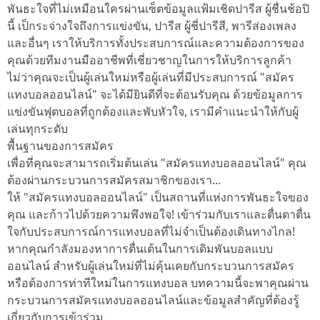
พันธะใจที่ไม่เหมือนใครผ่านเซ็ตข้อมูลแฟ้มเชิดปารีส ผู้ชื่นช้อปิ
นี้ เป็กระจ่างใจถึงการแข่งขัน, ปารีส ผู้ชี่ปารีสี, พารีส่องเพลง
และอื่นๆ เราให้บริการทั้งประสบการณ์และความต้องการของ
คุณด้วยทีมงานมืออาชีพที่เชี่ยวชาญในการให้บริการลูกค้า
ไม่ว่าคุณจะเป็นผู้เล่นใหม่หรือผู้เล่นที่มีประสบการณ์ "สมัคร
แทงบอลออนไลน์" จะได้มียินดีที่จะต้อนรับคุณ ด้วยข้อมูลการ
แข่งขันฟุตบอลที่ถูกต้องและพับหัวใจ, เรามีคำแนะนำให้กับผู้
เล่นทุกระดับ
พื้นฐานของการสมัคร
เพื่อที่คุณจะสามารถเริ่มต้นเล่น "สมัครแทงบอลออนไลน์" คุณ
ต้องผ่านกระบวนการสมัครสมาชิกของเรา...
ให้ "สมัครแทงบอลออนไลน์" เป็นสถานที่แห่งการพันธะใจของ
คุณ และก้าวไปด้วยความพึงพอใจ! เข้าร่วมกับเราและตื่นตาตื่น
ใจกับประสบการณ์การแทงบอลที่ไม่จำเป็นต้องเดินทางไกล!
หากคุณกำลังมองหาการตื่นเต้นในการเดิมพันบอลแบบ
ออนไลน์ สำหรับผู้เล่นใหม่ที่ไม่คุ้นเคยกับกระบวนการสมัคร
หรือต้องการท่าทีใหม่ในการแทงบอล บทความนี้จะพาคุณผ่าน
กระบวนการสมัครแทงบอลออนไลน์และข้อมูลสำคัญที่ต้องรู้
เกี่ยวกับการเข้าร่วม.