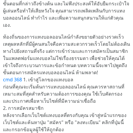
ขั้นตอนที่กล่าวถึงข้างต้น และไม่พึงประสงค์ให้อับยืมกระเป๋าใจ
ผู้เล่นหรือทำให้เสียหวังใจ คุณสามารถเพลิดเพลินกับการแทง
บอลออนไลน์ ทำกำไร และเพิ่มความสนุกสนานให้แก่ตัวคุณ
เอง.
ท้องถิ่นของการแทงบอลออนไลน์กำลังขยายตัวอย่างรวดเร็ว
เหตุผลหลักที่มีผู้คนสนใจคือความสะดวกรวดเร็วโดยไม่ต้องเดิน
ทางไปยังสถานที่จริง แต่การเข้าร่วมและการสมัครเป็นสมาชิก
ในแพลตฟอร์มแทงบอลไม่ใช่เรื่องธรรมดา เพื่อช่วยให้คุณได้
เข้าใจถึงกระบวนการและข้อกำหนด บทความนี้จะพาไปพูดถึง
ขั้นตอนการสมัครแทงบอลออนไลน์ ห้ามพลาด!
cmd 368
1. เข้าสู่โลกของแทงบอล
ก่อนที่คุณจะเริ่มต้นการแทงบอลออนไลน์ คุณควรหาสถานที่
เหมาะสมที่สุดสำหรับความต้องการของคุณ ใช้เว็บคัดกรอง
และประกาศเพื่อหาเว็บไซต์ที่มีความน่าเชื่อถือ
2. การสมัครสมาชิก
หลังจากเลือกเว็บไซต์แทงบอลที่ตรงกับคุณ เข้าสู่หน้าแรกของ
เว็บไซต์และค้นหาปุ่ม "สมัคร" หรือ "ลงทะเบียน" คลิกที่ปุ่มนี้
และกรอกข้อมูลผู้ใช้ให้ถูกต้อง