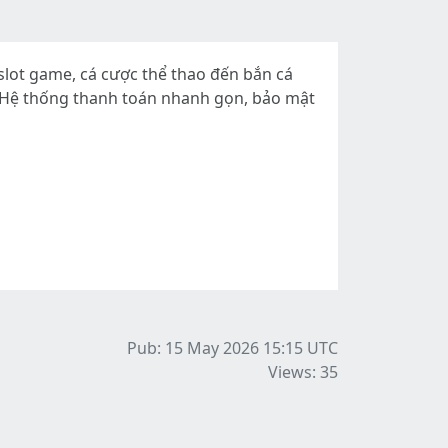
 slot game, cá cược thể thao đến bắn cá
g. Hệ thống thanh toán nhanh gọn, bảo mật
Pub: 15 May 2026 15:15
UTC
Views: 35