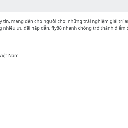
 uy tín, mang đến cho người chơi những trải nghiệm giải trí
ng nhiều ưu đãi hấp dẫn, fly88 nhanh chóng trở thành điể
 Việt Nam