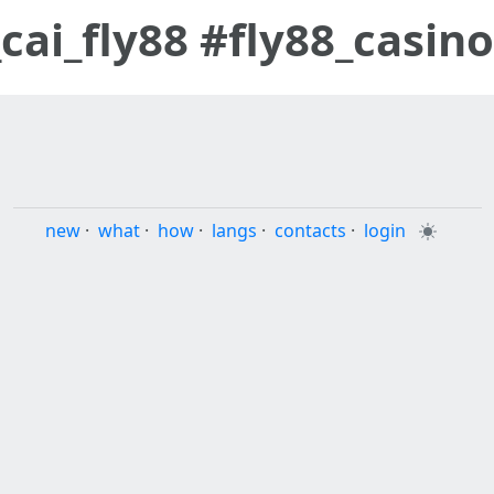
cai_fly88 #fly88_casino
new
·
what
·
how
·
langs
·
contacts
·
login