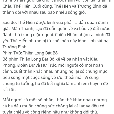
Từ nhỏ hai người đã chơi và học hành với con đại thần là
Châu Thế Hiển. Cuối cùng, Thế Hiển và Trường Bình đã
thành đôi với nhau sau bao nhiêu sóng gió.
Sau đó, Thế Hiển được lệnh vua phải ra dẫn quân đánh
giặc Mãn Thanh, cậu đã dẫn quân về và bảo vệ đất nước
đánh thù trong giặc ngoài. Chiêu Nhân nhận ra mình đã
yêu Thế Hiển nhưng bị từ chối bèn nảy lòng sinh sát hại
Trường Bình.
Phim TVB: Thiên Long Bát Bộ
Bộ phim Thiên Long Bát Bộ kể về ba nhân vật Kiều
Phong, Đoàn Dự và Hư Trúc, mỗi người có mỗi hoàn
cảnh, xuất thân khác nhau nhưng họ lại có chung mục
tiêu sống một cuộc sống vô ưu, thoải mái. Vì cùng
chung tư tưởng, họ đã kết nghĩa làm anh em huynh đệ
rất tốt.
Mỗi người có một số phận, thân thế khác nhau nhưng
cả ba đều muốn chúng sức chống lại cái ác và đều có
tuyệt chiêu võ công riêng hầu như không đối thủ.