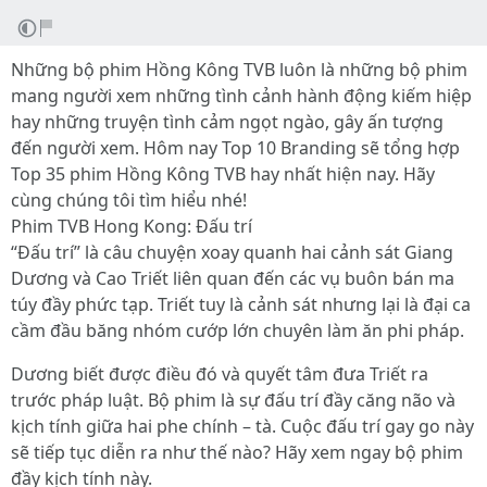
Những bộ phim Hồng Kông TVB luôn là những bộ phim
mang người xem những tình cảnh hành động kiếm hiệp
hay những truyện tình cảm ngọt ngào, gây ấn tượng
đến người xem. Hôm nay Top 10 Branding sẽ tổng hợp
Top 35 phim Hồng Kông TVB hay nhất hiện nay. Hãy
cùng chúng tôi tìm hiểu nhé!
Phim TVB Hong Kong: Đấu trí
“Đấu trí” là câu chuyện xoay quanh hai cảnh sát Giang
Dương và Cao Triết liên quan đến các vụ buôn bán ma
túy đầy phức tạp. Triết tuy là cảnh sát nhưng lại là đại ca
cầm đầu băng nhóm cướp lớn chuyên làm ăn phi pháp.
Dương biết được điều đó và quyết tâm đưa Triết ra
trước pháp luật. Bộ phim là sự đấu trí đầy căng não và
kịch tính giữa hai phe chính – tà. Cuộc đấu trí gay go này
sẽ tiếp tục diễn ra như thế nào? Hãy xem ngay bộ phim
đầy kịch tính này.