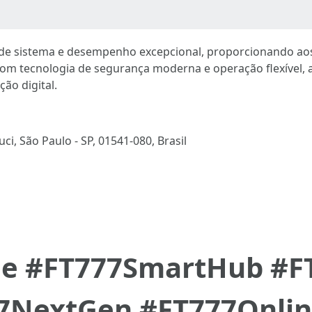
 de sistema e desempenho excepcional, proporcionando ao
. Com tecnologia de segurança moderna e operação flexível
ão digital.
ci, São Paulo - SP, 01541-080, Brasil
ge #FT777SmartHub #
7NextGen #FT777Onlin