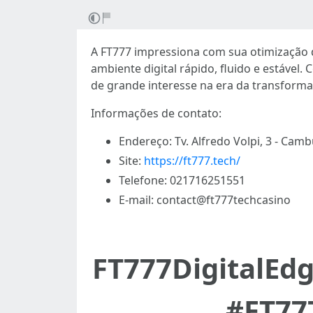
A FT777 impressiona com sua otimização
ambiente digital rápido, fluido e estável
de grande interesse na era da transformaç
Informações de contato:
Endereço: Tv. Alfredo Volpi, 3 - Cambu
Site:
https://ft777.tech/
Telefone: 021716251551
E-mail: contact@ft777techcasino
FT777DigitalEd
#FT77