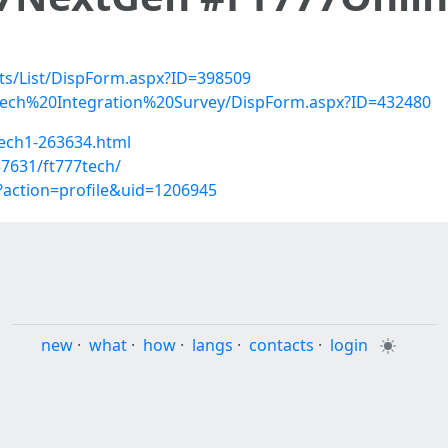
sts/List/DispForm.aspx?ID=398509
20Tech%20Integration%20Survey/DispForm.aspx?ID=432480
tech1-263634.html
7631/ft777tech/
action=profile&uid=1206945
new
·
what
·
how
·
langs
·
contacts
·
login