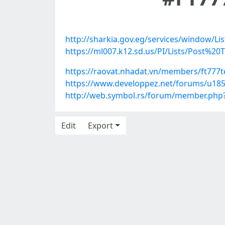
http://sharkia.gov.eg/services/window/Li
https://ml007.k12.sd.us/PI/Lists/Post%
https://raovat.nhadat.vn/members/ft777
https://www.developpez.net/forums/u185
http://web.symbol.rs/forum/member.php?
Edit
Export