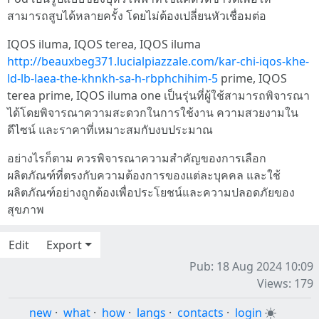
สามารถสูบได้หลายครั้ง โดยไม่ต้องเปลี่ยนหัวเชื่อมต่อ
IQOS iluma, IQOS terea, IQOS iluma
http://beauxbeg371.lucialpiazzale.com/kar-chi-iqos-khe-
ld-lb-laea-the-khnkh-sa-h-rbphchihim-5
prime, IQOS
terea prime, IQOS iluma one เป็นรุ่นที่ผู้ใช้สามารถพิจารณา
ได้โดยพิจารณาความสะดวกในการใช้งาน ความสวยงามใน
ดีไซน์ และราคาที่เหมาะสมกับงบประมาณ
อย่างไรก็ตาม ควรพิจารณาความสำคัญของการเลือก
ผลิตภัณฑ์ที่ตรงกับความต้องการของแต่ละบุคคล และใช้
ผลิตภัณฑ์อย่างถูกต้องเพื่อประโยชน์และความปลอดภัยของ
สุขภาพ
Edit
Export
Pub: 18 Aug 2024 10:09
Views: 179
new
·
what
·
how
·
langs
·
contacts
·
login