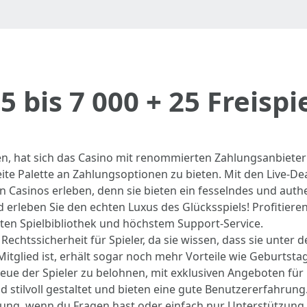
5 bis 7 000 + 25 Freispi
en, hat sich das Casino mit renommierten Zahlungsanbiet
te Palette an Zahlungsoptionen zu bieten. Mit den Live-De
 Casinos erleben, denn sie bieten ein fesselndes und authen
erleben Sie den echten Luxus des Glücksspiels! Profitiere
iten Spielbibliothek und höchstem Support-Service.
Rechtssicherheit für Spieler, da sie wissen, dass sie unter 
Mitglied ist, erhält sogar noch mehr Vorteile wie Geburtst
reue der Spieler zu belohnen, mit exklusiven Angeboten fü
 stilvoll gestaltet und bieten eine gute Benutzererfahrun
gung, wenn du Fragen hast oder einfach nur Unterstützung b