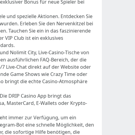
klusiver Bonus für neue Spieler bei
ele und spezielle Aktionen. Entdecken Sie
 wurden. Erleben Sie den Nervenkitzel bei
n. Tauchen Sie ein in das faszinierende
 VIP Club ist ein exklusives
ndards.
nd Nolimit City, Live-Casino-Tische von
en ausführlichen FAQ-Bereich, der die
/7 Live-Chat direkt auf der Website oder
ißende Game Shows wie Crazy Time oder
ino bringt die echte Casino-Atmosphäre
. Die DRIP Casino App bringt das
isa, MasterCard, E-Wallets oder Krypto-
teht immer zur Verfügung, um ein
legram-Bot eine schnelle Möglichkeit, den
 die sofortige Hilfe benötigen, die