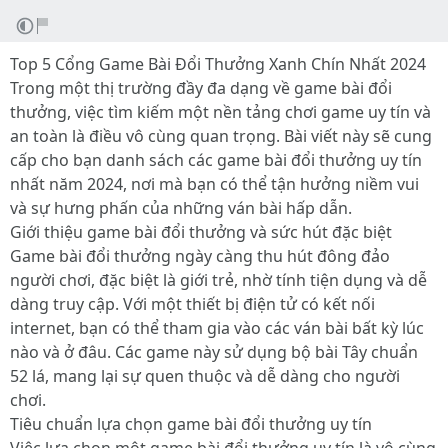
Top 5 Cổng Game Bài Đổi Thưởng Xanh Chín Nhất 2024
Trong một thị trường đầy đa dạng về game bài đổi
thưởng, việc tìm kiếm một nền tảng chơi game uy tín và
an toàn là điều vô cùng quan trọng. Bài viết này sẽ cung
cấp cho bạn danh sách các game bài đổi thưởng uy tín
nhất năm 2024, nơi mà bạn có thể tận hưởng niềm vui
và sự hưng phấn của những ván bài hấp dẫn.
Giới thiệu game bài đổi thưởng và sức hút đặc biệt
Game bài đổi thưởng ngày càng thu hút đông đảo
người chơi, đặc biệt là giới trẻ, nhờ tính tiện dụng và dễ
dàng truy cập. Với một thiết bị điện tử có kết nối
internet, bạn có thể tham gia vào các ván bài bất kỳ lúc
nào và ở đâu. Các game này sử dụng bộ bài Tây chuẩn
52 lá, mang lại sự quen thuộc và dễ dàng cho người
chơi.
Tiêu chuẩn lựa chọn game bài đổi thưởng uy tín