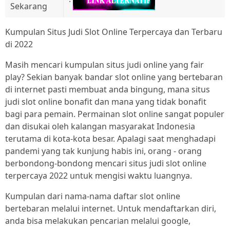
Sekarang
Kumpulan Situs Judi Slot Online Terpercaya dan Terbaru
di 2022
Masih mencari kumpulan situs judi online yang fair
play? Sekian banyak bandar slot online yang bertebaran
di internet pasti membuat anda bingung, mana situs
judi slot online bonafit dan mana yang tidak bonafit
bagi para pemain. Permainan slot online sangat populer
dan disukai oleh kalangan masyarakat Indonesia
terutama di kota-kota besar. Apalagi saat menghadapi
pandemi yang tak kunjung habis ini, orang - orang
berbondong-bondong mencari situs judi slot online
terpercaya 2022 untuk mengisi waktu luangnya.
Kumpulan dari nama-nama daftar slot online
bertebaran melalui internet. Untuk mendaftarkan diri,
anda bisa melakukan pencarian melalui google,