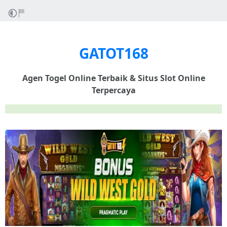
GATOT168
Agen Togel Online Terbaik & Situs Slot Online
Terpercaya