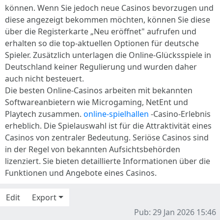
können. Wenn Sie jedoch neue Casinos bevorzugen und
diese angezeigt bekommen möchten, können Sie diese
über die Registerkarte „Neu eröffnet" aufrufen und
erhalten so die top-aktuellen Optionen für deutsche
Spieler. Zusätzlich unterlagen die Online-Glücksspiele in
Deutschland keiner Regulierung und wurden daher
auch nicht besteuert.
Die besten Online-Casinos arbeiten mit bekannten
Softwareanbietern wie Microgaming, NetEnt und
Playtech zusammen.
online-spielhallen
-Casino-Erlebnis
erheblich. Die Spielauswahl ist für die Attraktivität eines
Casinos von zentraler Bedeutung. Seriöse Casinos sind
in der Regel von bekannten Aufsichtsbehörden
lizenziert. Sie bieten detaillierte Informationen über die
Funktionen und Angebote eines Casinos.
Edit
Export
Pub: 29 Jan 2026 15:46