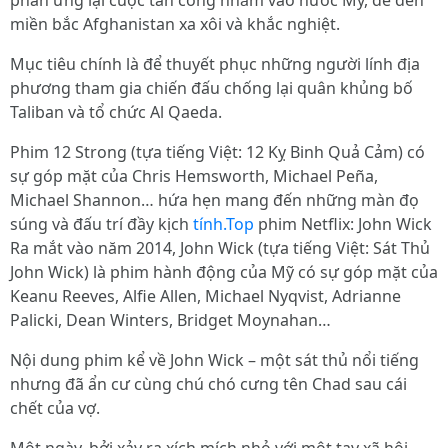
phản ứng lại cuộc tấn công nhắm vào nước Mỹ, để đến
miền bắc Afghanistan xa xôi và khắc nghiệt.
Mục tiêu chính là để thuyết phục những người lính địa
phương tham gia chiến đấu chống lại quân khủng bố
Taliban và tổ chức Al Qaeda.
Phim 12 Strong (tựa tiếng Việt: 12 Kỵ Binh Quả Cảm) có
sự góp mặt của Chris Hemsworth, Michael Peña,
Michael Shannon… hứa hẹn mang đến những màn đọ
súng và đấu trí đầy kịch
tính.Top
phim Netflix: John Wick
Ra mắt vào năm 2014, John Wick (tựa tiếng Việt: Sát Thủ
John Wick) là phim hành động của Mỹ có sự góp mặt của
Keanu Reeves, Alfie Allen, Michael Nyqvist, Adrianne
Palicki, Dean Winters, Bridget Moynahan…
Nội dung phim kể về John Wick – một sát thủ nổi tiếng
nhưng đã ẩn cư cùng chú chó cưng tên Chad sau cái
chết của vợ.