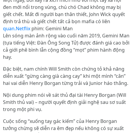
Một ngày, bởi xảy ra xích mích nhỏ với một tay xã hội
đen mới nổi trong vùng, chú chó Chad không may bị
giết chết. Mất đi người bạn thân thiết, John Wick quyết
định trả thù và giết chết tất cả bọn mafia có liên
quan.Netflix
phim: Gemini Man
Lên sóng màn ảnh rộng vào cuối năm 2019, Gemini Man
(tựa tiếng Việt: Đàn Ông Song Tử) được đánh giá cao bởi
cả giới phê bình lẫn cộng đồng “mọt” phim hành động
hay.
Đặc biệt, nam chính Will Smith còn chứng tỏ khả năng
diễn xuất “gừng càng già càng cay” khi một mình “cân”
hai vai diễn Henry Borgan từng trải và Junior háo thắng.
Nội dung phim nói về sát thủ đại tài Henry Borgan (Will
Smith thủ vai) – người quyết định giải nghệ sau sơ suất
trong một phi vụ.
Cuộc sống “xuống tay gác kiếm” của Henry Borgan
tưởng chừng sẽ diễn ra êm đẹp nếu không có sự xuất