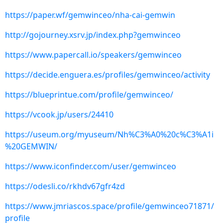
https://paper.wf/gemwinceo/nha-cai-gemwin
http://gojourney.xsrv.jp/index.php?gemwinceo
https://www.papercall.io/speakers/gemwinceo
https://decide.enguera.es/profiles/gemwinceo/activity
https://blueprintue.com/profile/gemwinceo/
https://vcook.jp/users/24410
https://useum.org/myuseum/Nh%C3%A0%20c%C3%A1i
%20GEMWIN/
https://www.iconfinder.com/user/gemwinceo
https://odesli.co/rkhdv67gfr4zd
https://www.jmriascos.space/profile/gemwinceo71871/
profile