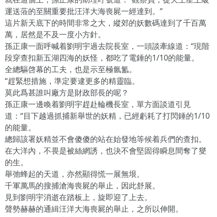
運送蒞的至關重要批汪洋大海喪屍一經達到。”
這片新天底下的時間非常之大，縱郊的妖數碼達到了千百萬
萬，居然是不及一度小方針。
孫正康一面呼喊着劉明宇過去院長室，一頭談牽線道：“現階
段穿查扣新五湖四海的妖怪，都吃了電錘的1/10的能量。
全總驅啓幕的工夫，也是示至極氤氳。
“趕緊想措施，準定要逮更多的精靈臨。
莫此爲甚誰叫廠方是財政部長的呢？
孫正康一邊喚着劉明宇趕赴輪機長室，單方面談道引見
道：“目下越過抓捕新舉世的妖精，已經虧耗了打閃錘的1/10
的能量。
總歸該署妖精並不會傻傻的站在始發地等候着兵們的查扣。
在大洋內，不畏是被絲網誘，也決不會堅固得瞬息間奪了燮
的生。
舉弛蜂起的天道，亦然顯得慌一展無垠。
千軍萬馬的搜捕滄海喪屍的舉止，因此舒展。
見到劉明宇消逝在踏板上，旋即迎了上去。
聲勢赫赫的通緝汪洋大海喪屍的舉止，之所以伸開。