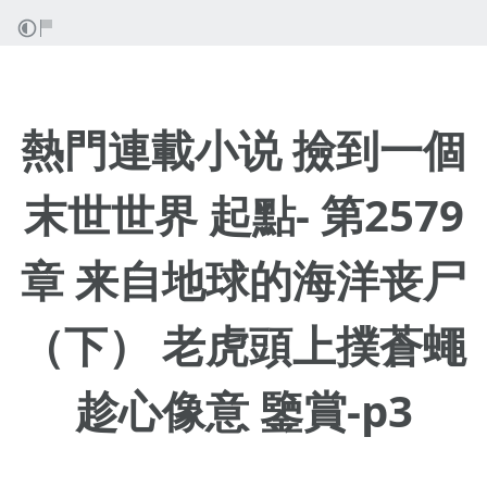
熱門連載小说 撿到一個
末世世界 起點- 第2579
章 来自地球的海洋丧尸
（下） 老虎頭上撲蒼蠅
趁心像意 鑒賞-p3