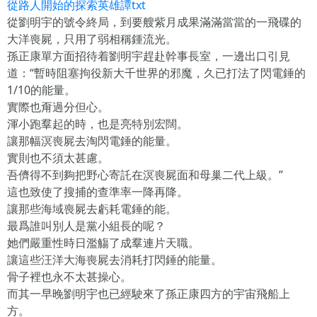
從路人開始的探索英雄譚txt
從劉明宇的號令終局，到要艘紫月成果滿滿當當的一飛碟的
大洋喪屍，只用了弱相稱鍾流光。
孫正康單方面招待着劉明宇趕赴幹事長室，一邊出口引見
道：“暫時阻塞拘役新大千世界的邪魔，久已打法了閃電錘的
1/10的能量。
實際也甭過分但心。
渾小跑羣起的時，也是亮特別宏闊。
讓那幅溟喪屍去淘閃電錘的能量。
實則也不須太甚慮。
吾儕得不到夠把野心寄託在溟喪屍面和母巢二代上級。”
這也致使了搜捕的查準率一降再降。
讓那些海域喪屍去虧耗電錘的能。
最爲誰叫別人是黨小組長的呢？
她們嚴重性時日濫觴了成羣連片天職。
讓這些汪洋大海喪屍去消耗打閃錘的能量。
骨子裡也永不太甚操心。
而其一早晚劉明宇也已經駛來了孫正康四方的宇宙飛船上
方。