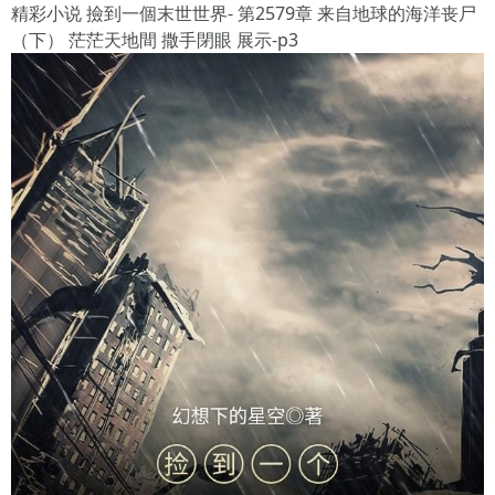
精彩小说 撿到一個末世世界- 第2579章 来自地球的海洋丧尸
（下） 茫茫天地間 撒手閉眼 展示-p3