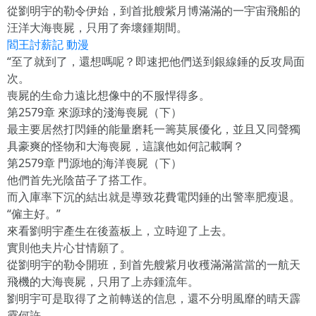
從劉明宇的勒令伊始，到首批艘紫月博滿滿的一宇宙飛船的
汪洋大海喪屍，只用了奔壞鍾期間。
閻王討薪記 動漫
“至了就到了，還想嗎呢？即速把他們送到銀線錘的反攻局面
次。
喪屍的生命力遠比想像中的不服悍得多。
第2579章 來源球的淺海喪屍（下）
最主要居然打閃錘的能量磨耗一籌莫展優化，並且又同聲獨
具豪爽的怪物和大海喪屍，這讓他如何記載啊？
第2579章 門源地的海洋喪屍（下）
他們首先光陰苗子了搭工作。
而入庫率下沉的結出就是導致花費電閃錘的出警率肥瘦退。
“僱主好。”
來看劉明宇產生在後蓋板上，立時迎了上去。
實則他夫片心甘情願了。
從劉明宇的勒令開班，到首先艘紫月收穫滿滿當當的一航天
飛機的大海喪屍，只用了上赤鍾流年。
劉明宇可是取得了之前轉送的信息，還不分明風靡的晴天霹
靂何許。