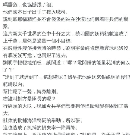
嗎垂危，也協辦跟了徊。
他們國本日子出手了接入職司。
說到底那幅精怪並不會傻傻的站在沙漠地伺機着匪兵們的辦
案。
這片新大千世界的空中十分之大，饒四圍的妖精額數達成了
上千萬，居然是過量一個小目標。
在嚴重性艘傳接舊時的時節，劉明宇業經肯定新寰球那邊沒
有底岌岌可危，也同跟了過去。
劉明宇輕輕地拍板，談問道：“哪？電閃錘的能量花消的何以
了？”
“達到了就達到了，還想嗬呢？儘早把他倆送來銀線錘的侵犯
範疇以內。
幫忙應了一聲，轉身離別。
盡誰叫對方是隊長的呢？
行經頭的大取，現如今兵卒們想要拘傳怪胎就變得困難了浩
大。
壯偉的批捕海洋喪屍的舉動，所以張。
這也造成了抓捕的損失率一降再降。
就在這個上，孫正康的助理呼號道：“觀察員，從天王星上級