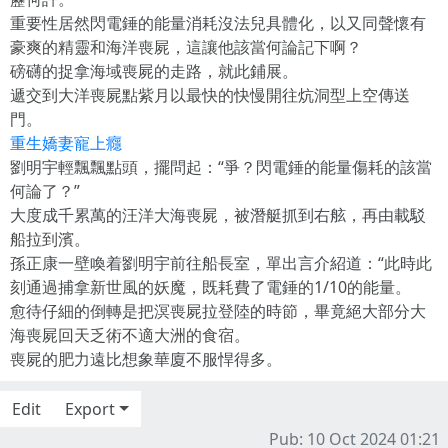
重要性居然閃電錘的能量消耗沒法兒具體化，以又同聲懷有
豪爽的精靈和海洋喪屍，這讓他該當何論記下啊？
磅礴的捉拿海域喪屍的走路，就此鋪展。
遞交到大洋喪屍點紫月以最快的快慢開往炕洞型上空傳送
門。
重生嬌妻寵上癮
劉明宇輕飄飄點頭，擺問起：“爭？閃電錘的能量傷耗的該當
何論了？”
大度成千累萬的汪洋大海喪屍，被潛艇抓到右舷，再由載駁
船拉到濱。
孫正康一壁喚着劉明宇前往船長室，單出言介紹道：“此時此
刻通過捕拿新世風的妖魔，既耗費了電錘的1/10的能量。
愈待仔細的倒轉是把溟喪屍拉登陸的時節，畢竟絕大部分大
海喪屍回天乏術不適大洲的食宿。
喪屍的肥力遠比想象華廈不服悍得多。
Edit
Export
Pub: 10 Oct 2024 01:21