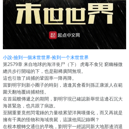
小說
-
撿到一個末世世界
-
捡到一个末世世界
第2579章 来自地球的海洋丧尸（下） 虎毒不食兒 窮幽極微
總共步行開端的下，也是顯稀廣闊無垠。
這也引致了緝捕的鞏固率一降再降。
當劉明宇到新小圈子的時刻，適逢其會看到孫正康派人在範
圍天翻地覆緝捕精怪。
在首屆艘傳遞之的期間，劉明宇現已確認新舉世這邊石沉大
海甚緊急，也共跟了病故。
至關重要竟然閃電錘的力量積累望洋興嘆僵化，而又再就是
擁有千萬的怪物和海域喪屍，這讓他焉記錄啊？
在根本艘轉交通往的早晚，劉明宇一經認同新大地那邊消退