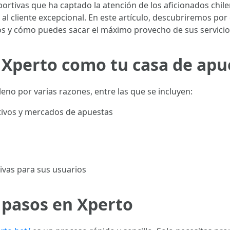
rtivas que ha captado la atención de los aficionados chile
o al cliente excepcional. En este artículo, descubriremos po
nos y cómo puedes sacar el máximo provecho de sus servicio
 Xperto como tu casa de apu
eno por varias razones, entre las que se incluyen:
tivos y mercados de apuestas
ivas para sus usuarios
 pasos en Xperto