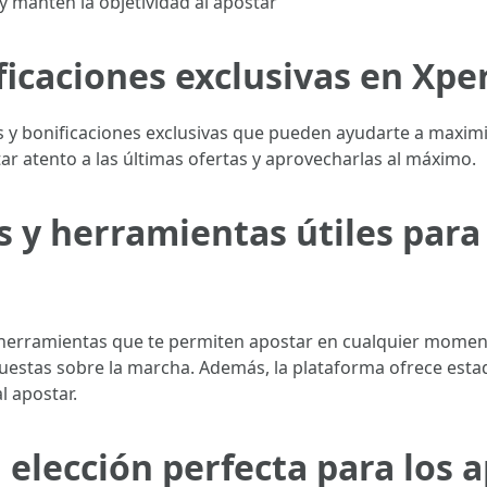
y mantén la objetividad al apostar
icaciones exclusivas en Xpe
 y bonificaciones exclusivas que pueden ayudarte a maximi
ar atento a las últimas ofertas y aprovecharlas al máximo.
s y herramientas útiles para
herramientas que te permiten apostar en cualquier momento 
puestas sobre la marcha. Además, la plataforma ofrece estad
l apostar.
 elección perfecta para los 