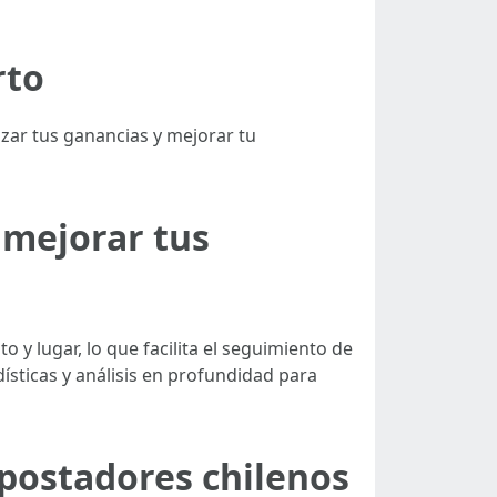
rto
zar tus ganancias y mejorar tu
 mejorar tus
y lugar, lo que facilita el seguimiento de
ísticas y análisis en profundidad para
apostadores chilenos