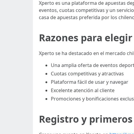
Xperto es una plataforma de apuestas depo
eventos, cuotas competitivas y un servici
casa de apuestas preferida por los chile
Razones para elegir
Xperto se ha destacado en el mercado chil
Una amplia oferta de eventos depor
Cuotas competitivas y atractivas
Plataforma fácil de usar y navegar
Excelente atención al cliente
Promociones y bonificaciones exclus
Registro y primeros