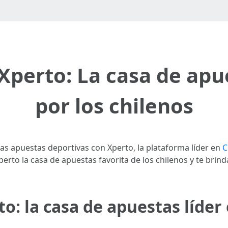
perto: La casa de apu
por los chilenos
 apuestas deportivas con Xperto, la plataforma líder en
C
rto la casa de apuestas favorita de los chilenos y te bri
o: la casa de apuestas líder 