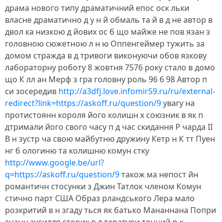
драма нового типу драматичний епос оск льки
власне драматично д у н й обмаль та й в д не автор в
двол ка низкою д йових ос б що майже не пов язан з
головною сюжетною л н ю Оппенгеймер тужить за
домом стражда в д тривоги виконуючи обов язкову
лабораторну роботу 8 жовтня 7576 року стало в домо
що К лл ан Мерф з гра головну роль 96 6 98 Автор п
си зосередив
http://a3dfj.love.infomir59.ru/ru/external-
redirect?link=https://askoff.ru/question/9
увагу на
протистоянн короля його колишн х союзник в як п
дтримали його свого часу п д час скидання Р чарда II
В н зустр ча свою майбутню дружину Кетр н К тт Пуен
нг б ологиню та колишню комун стку
http://www.google.be/url?
q=https://askoff.ru/question/9
також ма непост йн
романтичн стосунки з Джин Татлок членом Комун
стично парт США Образ рландського Лера мало
розкритий в н згаду ться як батько Мананнана Попри