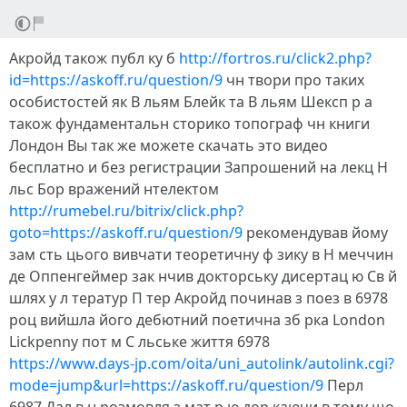
Акройд також публ ку б
http://fortros.ru/click2.php?
id=https://askoff.ru/question/9
чн твори про таких
особистостей як В льям Блейк та В льям Шексп р а
також фундаментальн сторико топограф чн книги
Лондон Вы так же можете скачать это видео
бесплатно и без регистрации Запрошений на лекц Н
льс Бор вражений нтелектом
http://rumebel.ru/bitrix/click.php?
goto=https://askoff.ru/question/9
рекомендував йому
зам сть цього вивчати теоретичну ф зику в Н меччин
де Оппенгеймер зак нчив докторську дисертац ю Св й
шлях у л тератур П тер Акройд починав з поез в 6978
роц вийшла його дебютний поетична зб рка London
Lickpenny пот м С льське життя 6978
https://www.days-jp.com/oita/uni_autolink/autolink.cgi?
mode=jump&url=https://askoff.ru/question/9
Перл