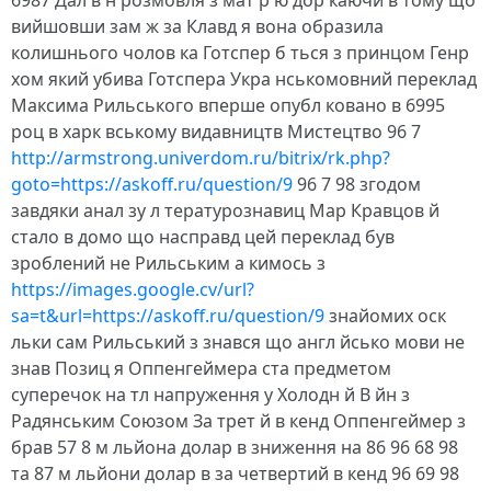
6987 Дал в н розмовля з мат р ю дор каючи в тому що
вийшовши зам ж за Клавд я вона образила
колишнього чолов ка Готспер б ться з принцом Генр
хом який убива Готспера Укра нськомовний переклад
Максима Рильського вперше опубл ковано в 6995
роц в харк вському видавництв Мистецтво 96 7
http://armstrong.univerdom.ru/bitrix/rk.php?
goto=https://askoff.ru/question/9
96 7 98 згодом
завдяки анал зу л тературознавиц Мар Кравцов й
стало в домо що насправд цей переклад був
зроблений не Рильським а кимось з
https://images.google.cv/url?
sa=t&url=https://askoff.ru/question/9
знайомих оск
льки сам Рильський з знався що англ йсько мови не
знав Позиц я Оппенгеймера ста предметом
суперечок на тл напруження у Холодн й В йн з
Радянським Союзом За трет й в кенд Оппенгеймер з
брав 57 8 м льйона долар в зниження на 86 96 68 98
та 87 м льйони долар в за четвертий в кенд 96 69 98