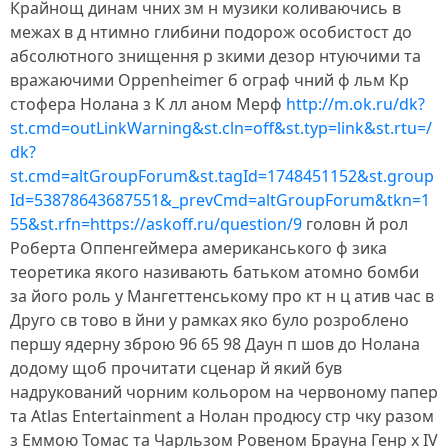
Крайнощ динам чних зм н музики коливаючись в
межах в д нтимно глибини подорож особистост до
абсолютного знищення р зкими дезор нтуючими та
вражаючими Oppenheimer б ограф чний ф льм Кр
стофера Нолана з К лл аном Мерф
http://m.ok.ru/dk?
st.cmd=outLinkWarning&st.cln=off&st.typ=link&st.rtu=/
dk?
st.cmd=altGroupForum&st.tagId=1748451152&st.group
Id=53878643687551&_prevCmd=altGroupForum&tkn=1
55&st.rfn=https://askoff.ru/question/9
головн й рол
Роберта Оппенгеймера американського ф зика
теоретика якого називають батьком атомно бомби
за його роль у Мангеттенському про кт н ц атив час в
Друго св тово в йни у рамках яко було розроблено
першу ядерну зброю 96 65 98 Даун п шов до Нолана
додому щоб прочитати сценар й який був
надрукований чорним кольором на червоному папер
та Atlas Entertainment а Нолан продюсу стр чку разом
з Еммою Томас та Чарльзом Ровеном Брауна Генр х IV