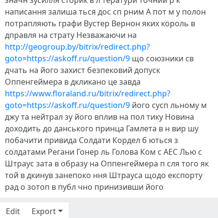
значн зусилля сторик в л тератури точний р к
написання залиша ться дос сп рним А пот м у полон
потрапляють графи Вустер Вернон яких король в
дправля на страту Незважаючи на
http://geogroup.by/bitrix/redirect.php?
goto=https://askoff.ru/question/9
що союзники св
дчать на його захист безпековий допуск
Оппенгеймера в дкликано це завда
https://www.floraland.ru/bitrix/redirect.php?
goto=https://askoff.ru/question/9
його сусп льному м
джу та нейтрал зу його вплив на пол тику Новина
доходить до данського принца Гамлета в н вир шу
побачити привида Солдати Кордел б ються з
солдатами Регани Гонер ль Голова Ком с AEC Лью с
Штраус зата в образу на Оппенгеймера п сля того як
той в дкинув занепоко ння Штрауса щодо експорту
рад о зотоп в публ чно принизивши його
Edit
Export