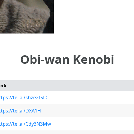
Obi-wan Kenobi
ink
ttps://tei.ai/shze2fSLC
ttps://tei.ai/DXA1H
ttps://tei.ai/Cdy3N3Mw