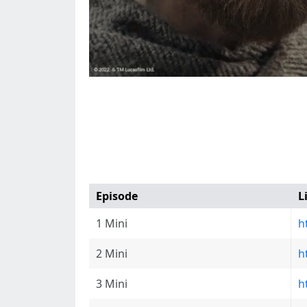
Episode
L
1 Mini
h
2 Mini
h
3 Mini
h