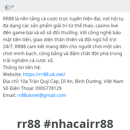
RR88 là nền tảng cá cược trực tuyến hiện đại, nơi hội tụ
đa dạng các sản phẩm giải trí từ thể thao, casino live
đến game bài và xổ số đổi thưởng. Với công nghệ bảo
mật tiên tiến, giao diện thân thiện và đội ngũ hỗ trợ
24/7, RR88 cam kết mang đến cho người chơi một sân
chơi minh bạch, công bằng và đậm chất đột phá trong
trải nghiệm cá cược số.
Thông tin liên hệ:
Website:
https://rr88.uk.net/
Địa chỉ: 10a Trần Quý Cáp, Dĩ An, Bình Dương, Việt Nam
Số Điện Thoại: 0905778129
Email:
rr88uknet@gmail.com
rr88 #nhacairr88