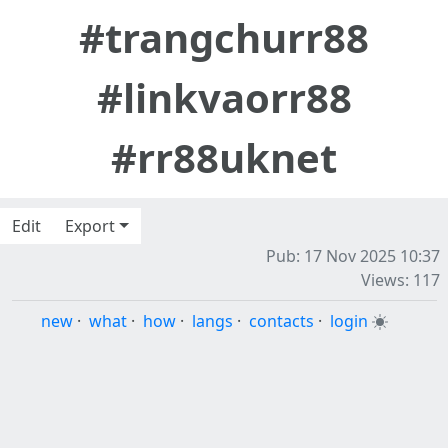
#trangchurr88
#linkvaorr88
#rr88uknet
Edit
Export
Pub: 17 Nov 2025 10:37
Views: 117
new
·
what
·
how
·
langs
·
contacts
·
login