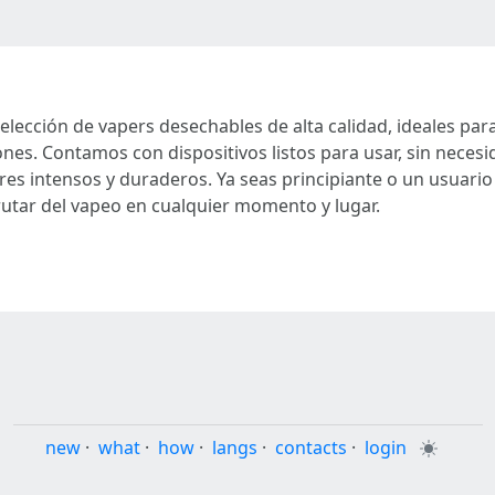
lección de vapers desechables de alta calidad, ideales pa
nes. Contamos con dispositivos listos para usar, sin neces
res intensos y duraderos. Ya seas principiante o un usuari
rutar del vapeo en cualquier momento y lugar.
new
·
what
·
how
·
langs
·
contacts
·
login