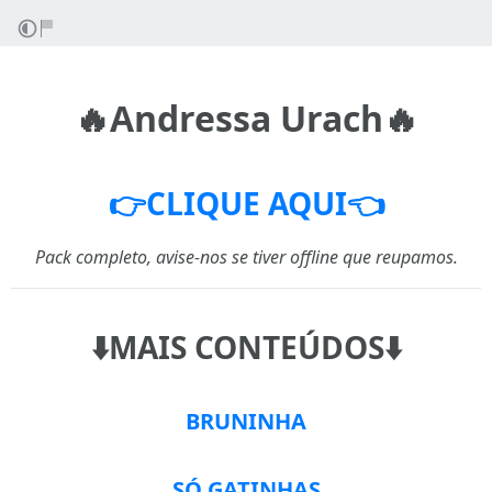
🔥Andressa Urach🔥
👉CLIQUE AQUI👈
Pack completo, avise-nos se tiver offline que reupamos.
⬇️MAIS CONTEÚDOS⬇️
BRUNINHA
SÓ GATINHAS