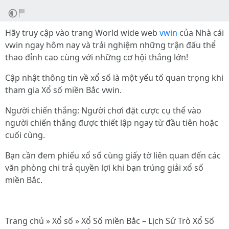
Hãy truy cập vào trang World wide web
vwin
của Nhà cái
vwin ngay hôm nay và trải nghiệm những trận đấu thể
thao đỉnh cao cùng với những cơ hội thắng lớn!
Cập nhật thông tin về xổ số là một yếu tố quan trọng khi
tham gia Xổ số miền Bắc vwin.
Người chiến thắng: Người chơi đặt cược cụ thể vào
người chiến thắng được thiết lập ngay từ đầu tiên hoặc
cuối cùng.
Bạn cần đem phiếu xổ số cùng giấy tờ liên quan đến các
văn phòng chi trả quyền lợi khi bạn trúng giải xổ số
miền Bắc.
Trang chủ » Xổ số » Xổ Số miền Bắc – Lịch Sử Trò Xổ Số