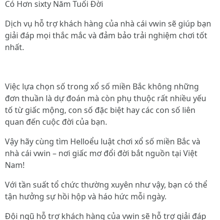
Có Hơn sixty Năm Tuổi Đời
Dịch vụ hỗ trợ khách hàng của nhà cái vwin sẽ giúp bạn
giải đáp mọi thắc mắc và đảm bảo trải nghiệm chơi tốt
nhất.
Việc lựa chọn số trong xổ số miền Bắc không những
đơn thuần là dự đoán mà còn phụ thuộc rất nhiều yếu
tố từ giấc mộng, con số đặc biệt hay các con số liên
quan đến cuộc đời của bạn.
Vậy hãy cùng tìm Helloểu luật chơi xổ số miền Bắc và
nhà cái vwin – nơi giấc mơ đổi đời bắt nguồn tại Việt
Nam!
Với tần suất tổ chức thường xuyên như vậy, bạn có thể
tận hưởng sự hồi hộp và háo hức mỗi ngày.
Đội ngũ hỗ trợ khách hàng của vwin sẽ hỗ trợ giải đáp