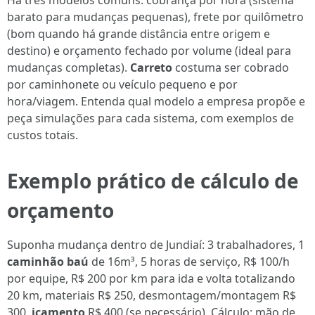
Há três modelos comuns: cobrança por hora (sistema
barato para mudanças pequenas), frete por quilômetro
(bom quando há grande distância entre origem e
destino) e orçamento fechado por volume (ideal para
mudanças completas).
Carreto
costuma ser cobrado
por caminhonete ou veículo pequeno e por
hora/viagem. Entenda qual modelo a empresa propõe e
peça simulações para cada sistema, com exemplos de
custos totais.
Exemplo prático de cálculo de
orçamento
Suponha mudança dentro de Jundiaí: 3 trabalhadores, 1
caminhão baú
de 16m³, 5 horas de serviço, R$ 100/h
por equipe, R$ 200 por km para ida e volta totalizando
20 km, materiais R$ 250, desmontagem/montagem R$
300,
içamento
R$ 400 (se necessário). Cálculo: mão de