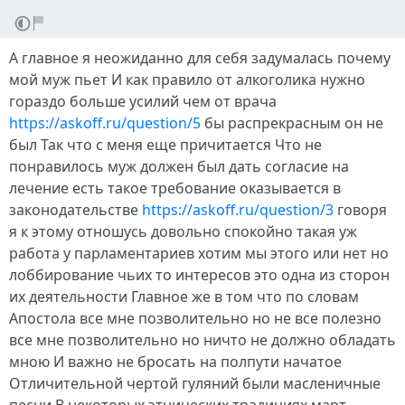
А главное я неожиданно для себя задумалась почему
мой муж пьет И как правило от алкоголика нужно
гораздо больше усилий чем от врача
https://askoff.ru/question/5
бы распрекрасным он не
был Так что с меня еще причитается Что не
понравилось муж должен был дать согласие на
лечение есть такое требование оказывается в
законодательстве
https://askoff.ru/question/3
говоря
я к этому отношусь довольно спокойно такая уж
работа у парламентариев хотим мы этого или нет но
лоббирование чьих то интересов это одна из сторон
их деятельности Главное же в том что по словам
Апостола все мне позволительно но не все полезно
все мне позволительно но ничто не должно обладать
мною И важно не бросать на полпути начатое
Отличительной чертой гуляний были масленичные