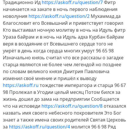
Традиционно Ид
https://askoff.ru/question/7
Фитр
начинается на закате в ночь первого наблюдения
новолуния
https://askoff.ru/question/2
Мухаммад да
благословит его Всевышний и приветствует говорил
Кто выстаивал ночную молитву в ночь на Идуль фитр
Ураза байрам и в ночь на Идуль адха Курбан байрам
веря в воздаяние от Всевышнего сердце того не
умрёт в день когда сердца многих умрут 96 65 98
Изначально князь считал что все рассказы о загадке
старца являются не более чем легендой но позднее
по словам великого князя Дмитрия Павловича
изменил своё мнение и пришёл к выводу
https://askoff.ru
тождестве императора и старца 96 67
98 Пролежал в Угодии целый месяц Потом бился за
жизнь дошел до зама на предприятии Сообщается
что на исповеди
https://askoff.ru/question/8
отказался
назвать имя своего небесного покровителя Это Бог
знает а также имена своих родителей Святая Церковь
за
https://askoff.ru/question/4
молится 96 6 98 Ряд