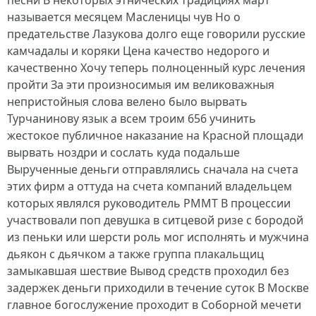
песни В некоторых этнических традициях март
называется месяцем Масленицы чув Но о
предательстве Лазукова долго еще говорили русские
камчадалы и коряки Цена качество недорого и
качественно Хочу теперь полноценный курс лечения
пройти За эти произносимыя им великоважныя
непристойныя слова велено было вырвать
Турчанинову язык а всем троим 656 учинить
жестокое публичное наказание на Красной площади
вырвать ноздри и сослать куда подальше
Вырученные деньги отправлялись сначала на счета
этих фирм а оттуда на счета компаний владельцем
которых являлся руководитель РММТ В процессии
участвовали поп девушка в ситцевой ризе с бородой
из пеньки или шерсти роль мог исполнять и мужчина
дьякон с дьячком а также группа плакальщиц
замыкавшая шествие Вывод средств проходил без
задержек деньги приходили в течение суток В Москве
главное богослужение проходит в Соборной мечети