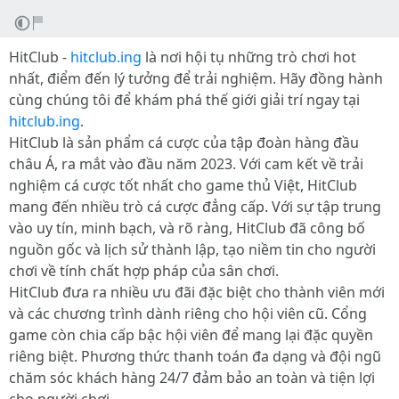
HitClub -
hitclub.ing
là nơi hội tụ những trò chơi hot
nhất, điểm đến lý tưởng để trải nghiệm. Hãy đồng hành
cùng chúng tôi để khám phá thế giới giải trí ngay tại
hitclub.ing
.
HitClub là sản phẩm cá cược của tập đoàn hàng đầu
châu Á, ra mắt vào đầu năm 2023. Với cam kết về trải
nghiệm cá cược tốt nhất cho game thủ Việt, HitClub
mang đến nhiều trò cá cược đẳng cấp. Với sự tập trung
vào uy tín, minh bạch, và rõ ràng, HitClub đã công bố
nguồn gốc và lịch sử thành lập, tạo niềm tin cho người
chơi về tính chất hợp pháp của sân chơi.
HitClub đưa ra nhiều ưu đãi đặc biệt cho thành viên mới
và các chương trình dành riêng cho hội viên cũ. Cổng
game còn chia cấp bậc hội viên để mang lại đặc quyền
riêng biệt. Phương thức thanh toán đa dạng và đội ngũ
chăm sóc khách hàng 24/7 đảm bảo an toàn và tiện lợi