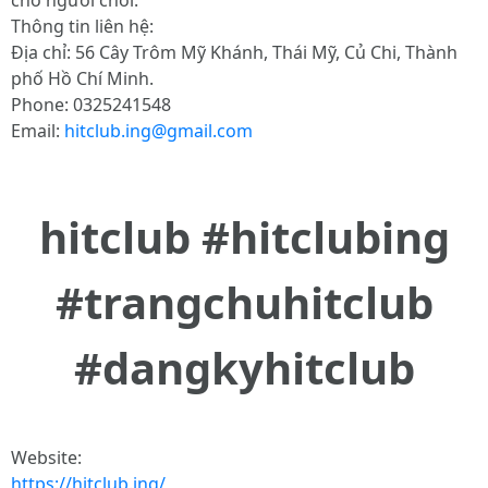
cho người chơi.
Thông tin liên hệ:
Địa chỉ: 56 Cây Trôm Mỹ Khánh, Thái Mỹ, Củ Chi, Thành
phố Hồ Chí Minh.
Phone: 0325241548
Email:
hitclub.ing@gmail.com
hitclub #hitclubing
#trangchuhitclub
#dangkyhitclub
Website:
https://hitclub.ing/