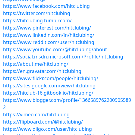
https://www.facebook.com/hitclubing
https://twitter.com/hitclubing
https://hitclubing.tumblr.com/
https://www.pinterest.com/hitclubing/
https://www.linkedin.com/in/hitclubing/
https://www.reddit.com/user/hitclubing
https://www.youtube.com/@hitclubing/about
https://social.msdn.microsoft.com/Profile/hitclubing
https://about.me/hitclubing/
https://en.gravatar.com/hitclubing
https://www.flickr.com/people/hitclubing/
https://sites.google.com/view/hitclubing
https://hitclub-16.gitbook.io/hitclubing/
https://www.blogger.com/profile/1366589762200905589
2
https://vimeo.com/hitclubing
https://flipboard.com/@hitclubing/
https://www.diigo.com/user/hitclubing