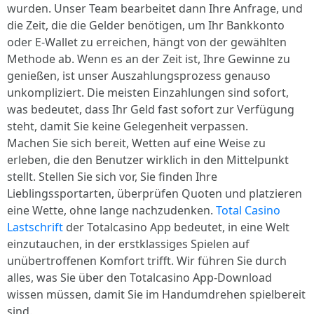
wurden. Unser Team bearbeitet dann Ihre Anfrage, und
die Zeit, die die Gelder benötigen, um Ihr Bankkonto
oder E-Wallet zu erreichen, hängt von der gewählten
Methode ab. Wenn es an der Zeit ist, Ihre Gewinne zu
genießen, ist unser Auszahlungsprozess genauso
unkompliziert. Die meisten Einzahlungen sind sofort,
was bedeutet, dass Ihr Geld fast sofort zur Verfügung
steht, damit Sie keine Gelegenheit verpassen.
Machen Sie sich bereit, Wetten auf eine Weise zu
erleben, die den Benutzer wirklich in den Mittelpunkt
stellt. Stellen Sie sich vor, Sie finden Ihre
Lieblingssportarten, überprüfen Quoten und platzieren
eine Wette, ohne lange nachzudenken.
Total Casino
Lastschrift
der Totalcasino App bedeutet, in eine Welt
einzutauchen, in der erstklassiges Spielen auf
unübertroffenen Komfort trifft. Wir führen Sie durch
alles, was Sie über den Totalcasino App-Download
wissen müssen, damit Sie im Handumdrehen spielbereit
sind.