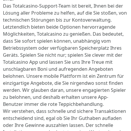
Das Totalcasino-Support-Team ist bereit, Ihnen bei der
Lösung aller Probleme zu helfen, auf die Sie stoßen, von
technischen Störungen bis zur Kontoverwaltung.
Letztendlich bieten beide Optionen hervorragende
Möglichkeiten, Totalcasino zu genießen. Das bedeutet,
dass Sie sofort spielen können, unabhängig vom
Betriebssystem oder verfügbaren Speicherplatz Ihres
Geräts. Spielen Sie nicht nur; spielen Sie clever mit der
Totalcasino App und lassen Sie uns Ihre Treue mit
unschlagbaren Boni und aufregenden Angeboten
belohnen. Unsere mobile Plattform ist ein Zentrum für
einzigartige Angebote, die Sie nirgendwo sonst finden
werden. Wir glauben daran, unsere engagierten Spieler
zu belohnen, und deshalb erhalten unsere App-
Benutzer immer die rote Teppichbehandlung.
Wir verstehen, dass schnelle und sichere Transaktionen
entscheidend sind, egal ob Sie Ihr Guthaben aufladen
oder Ihre Gewinne auszahlen lassen. Der schnelle