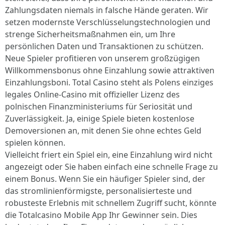
Zahlungsdaten niemals in falsche Hände geraten. Wir
setzen modernste Verschlüsselungstechnologien und
strenge Sicherheitsmaßnahmen ein, um Ihre
persönlichen Daten und Transaktionen zu schützen.
Neue Spieler profitieren von unserem großzügigen
Willkommensbonus ohne Einzahlung sowie attraktiven
Einzahlungsboni. Total Casino steht als Polens einziges
legales Online-Casino mit offizieller Lizenz des
polnischen Finanzministeriums für Seriosität und
Zuverlässigkeit. Ja, einige Spiele bieten kostenlose
Demoversionen an, mit denen Sie ohne echtes Geld
spielen können.
Vielleicht friert ein Spiel ein, eine Einzahlung wird nicht
angezeigt oder Sie haben einfach eine schnelle Frage zu
einem Bonus. Wenn Sie ein häufiger Spieler sind, der
das stromlinienförmigste, personalisierteste und
robusteste Erlebnis mit schnellem Zugriff sucht, könnte
die Totalcasino Mobile App Ihr Gewinner sein. Dies