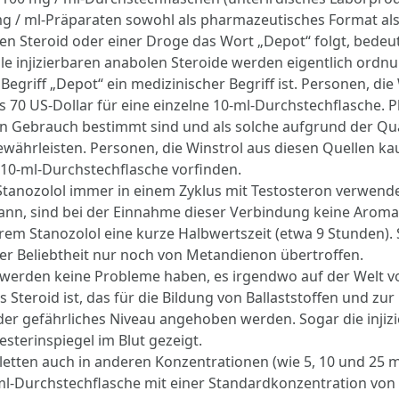
 mg / ml-Präparaten sowohl als pharmazeutisches Format a
 Steroid oder einer Droge das Wort „Depot“ folgt, bedeutet
Alle injizierbaren anabolen Steroide werden eigentlich ord
Begriff „Depot“ ein medizinischer Begriff ist. Personen, di
bis 70 US-Dollar für eine einzelne 10-ml-Durchstechflasche
Gebrauch bestimmt sind und als solche aufgrund der Quali
ewährleisten. Personen, die Winstrol aus diesen Quellen ka
 10-ml-Durchstechflasche vorfinden.
tanozolol immer in einem Zyklus mit Testosteron verwende
ann, sind bei der Einnahme dieser Verbindung keine Aroma
arem Stanozolol eine kurze Halbwertszeit (etwa 9 Stunden).
ner Beliebtheit nur noch von Metandienon übertroffen.
 werden keine Probleme haben, es irgendwo auf der Welt vo
s Steroid ist, das für die Bildung von Ballaststoffen und 
der gefährliches Niveau angehoben werden. Sogar die injiz
sterinspiegel im Blut gezeigt.
etten auch in anderen Konzentrationen (wie 5, 10 und 25 mg
10-ml-Durchstechflasche mit einer Standardkonzentration vo