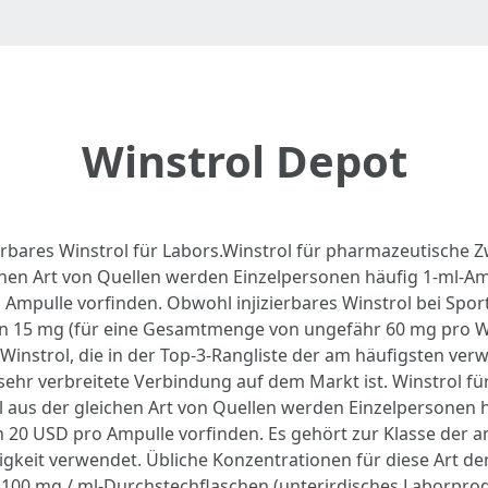
Winstrol Depot
izierbares Winstrol für Labors.Winstrol für pharmazeutische 
hen Art von Quellen werden Einzelpersonen häufig 1-ml-Am
mpulle vorfinden. Obwohl injizierbares Winstrol bei Spor
on von 15 mg (für eine Gesamtmenge von ungefähr 60 mg pro
 Winstrol, die in der Top-3-Rangliste der am häufigsten v
e sehr verbreitete Verbindung auf dem Markt ist. Winstrol 
 aus der gleichen Art von Quellen werden Einzelpersonen 
20 USD pro Ampulle vorfinden. Es gehört zur Klasse der an
igkeit verwendet. Übliche Konzentrationen für diese Art de
100 mg / ml-Durchstechflaschen (unterirdisches Laborprod