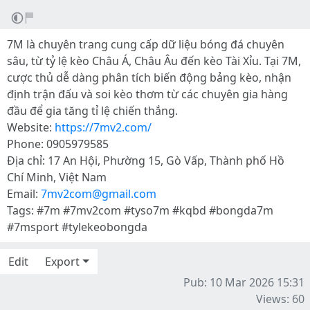
7M là chuyên trang cung cấp dữ liệu bóng đá chuyên
sâu, từ tỷ lệ kèo Châu Á, Châu Âu đến kèo Tài Xỉu. Tại 7M,
cược thủ dễ dàng phân tích biến động bảng kèo, nhận
định trận đấu và soi kèo thơm từ các chuyên gia hàng
đầu để gia tăng tỉ lệ chiến thắng.
Website:
https://7mv2.com/
Phone: 0905979585
Địa chỉ: 17 An Hội, Phường 15, Gò Vấp, Thành phố Hồ
Chí Minh, Việt Nam
Email:
7mv2com@gmail.com
Tags: #7m #7mv2com #tyso7m #kqbd #bongda7m
#7msport #tylekeobongda
Edit
Export
Pub: 10 Mar 2026 15:31
Views: 60