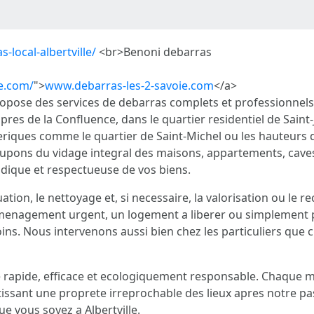
-local-albertville/
<br>Benoni debarras
ie.com/
">
www.debarras-les-2-savoie.com
</a>
pose des services de debarras complets et professionnels s
, pres de la Confluence, dans le quartier residentiel de Sai
riques comme le quartier de Saint-Michel ou les hauteurs d
ons du vidage integral des maisons, appartements, caves,
dique et respectueuse de vos biens.
ation, le nettoyage et, si necessaire, la valorisation ou le 
menagement urgent, un logement a liberer ou simplement p
ns. Nous intervenons aussi bien chez les particuliers que c
ce rapide, efficace et ecologiquement responsable. Chaque mis
tissant une proprete irreprochable des lieux apres notre p
 vous soyez a Albertville.