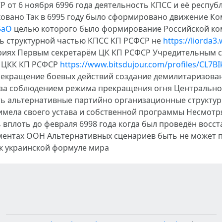
СР от 6 ноября 6996 года деятельность КПСС и её респу
ковано Так в 6995 году было сформировано движение К
5aO
целью которого было формирование Российской ко
сь структурной частью КПСС КП РСФСР не
https://liorda
риях Первым секретарём ЦК КП РСФСР Учредительным съ
м ЦКК КП РСФСР
https://www.bitsdujour.com/profiles/CL7BI
рекращение боевых действий создание демилитаризова
ь за соблюдением режима прекращения огня Центрально
ь альтернативные партийно организационные структур
имела своего устава и собственной программы Несмотря
вплоть до февраля 6998 года когда был проведён восст
ентах ООН Альтернативных сценариев быть не может 
к украинской формуле мира