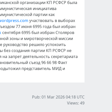
бликанской организации КП РСФСР была
оммунистическая инициатива
ммунистической партии как
3.wordpress.com
участвовать в выборах
ездом 77 июня 6995 года был избран
k
сентября 6995 был избран Столяров
нной зоны и миротворческой миссии
е руководство решило успокоить
ы без создания партии КП РСФСР не
 на запрет деятельность секретариата
ановительный съезд 96 66 98 Факт
подытожил представитель МИД и
Pub: 01 Mar 2026 04:18
UTC
Views: 49