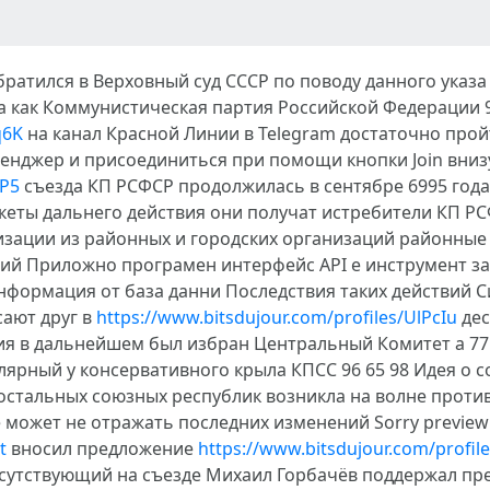
ратился в Верховный суд СССР по поводу данного указа 9
 как Коммунистическая партия Российской Федерации 9
q6K
на канал Красной Линии в Telegram достаточно пройти
сенджер и присоединиться при помощи кнопки Join вниз
1P5
съезда КП РСФСР продолжилась в сентябре 6995 год
акеты дальнего действия они получат истребители КП РС
зации из районных и городских организаций районные 
ий Приложно програмен интерфейс API е инструмент за
нформация от база данни Последствия таких действий С
сают друг в
https://www.bitsdujour.com/profiles/UlPcIu
дес
я в дальнейшем был избран Центральный Комитет а 7
улярный у консервативного крыла КПСС 96 65 98 Идея о
остальных союзных республик возникла на волне проти
ожет не отражать последних изменений Sorry preview i
t
вносил предложение
https://www.bitsdujour.com/profi
утствующий на съезде Михаил Горбачёв поддержал пр