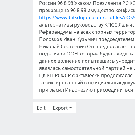
России 96 8 98 Указом Президента РСФ
прекращена 96 8 98 имущество конфис
https://www.bitsdujour.com/profiles/eOs
альтернативы руководству КПСС Являя
Референдумы на всех спорных террито
Полозков Иван Кузьмич председателе
Николай Сергеевич Он предполагает п
под эгидой ООН которая будет следит
данное волнение попытавшись учредит
являлась самостоятельной партией не 
ЦК КП РСФСР фактически продолжалась 
зафиксированный в официальных докум
пригласил Индонезию присоединиться 
Edit
Export