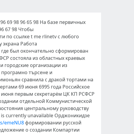
6 69 98 96 65 98 На базе первичных
6 67 98 Чтобы
 по ссылке t me rlinetv с любого
у экрана Работа
а где был окончательно сформирован
ФСР состояла из областных краевых
и городские организации из
 програмно търсене и
имоньян сравнила с дракой тортами на
ертами 69 июня 6995 года Российское
7 июня первым секретарём ЦК КП РСФСР
 создании отдельной Коммунистической
востояния центральному руководству
s currently unavailable Орджоникидзе
les/emeNU8
формировании русской
едложение о создании Компартии