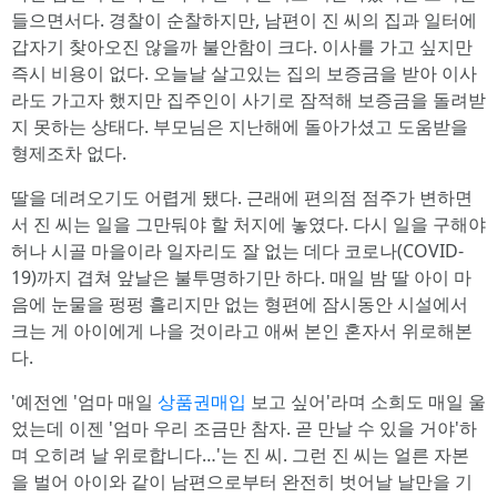
들으면서다. 경찰이 순찰하지만, 남편이 진 씨의 집과 일터에
갑자기 찾아오진 않을까 불안함이 크다. 이사를 가고 싶지만
즉시 비용이 없다. 오늘날 살고있는 집의 보증금을 받아 이사
라도 가고자 했지만 집주인이 사기로 잠적해 보증금을 돌려받
지 못하는 상태다. 부모님은 지난해에 돌아가셨고 도움받을
형제조차 없다.
딸을 데려오기도 어렵게 됐다. 근래에 편의점 점주가 변하면
서 진 씨는 일을 그만둬야 할 처지에 놓였다. 다시 일을 구해야
허나 시골 마을이라 일자리도 잘 없는 데다 코로나(COVID-
19)까지 겹쳐 앞날은 불투명하기만 하다. 매일 밤 딸 아이 마
음에 눈물을 펑펑 흘리지만 없는 형편에 잠시동안 시설에서
크는 게 아이에게 나을 것이라고 애써 본인 혼자서 위로해본
다.
'예전엔 '엄마 매일
상품권매입
보고 싶어'라며 소희도 매일 울
었는데 이젠 '엄마 우리 조금만 참자. 곧 만날 수 있을 거야'하
며 오히려 날 위로합니다…'는 진 씨. 그런 진 씨는 얼른 자본
을 벌어 아이와 같이 남편으로부터 완전히 벗어날 날만을 기