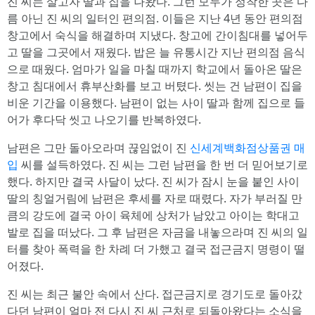
진 씨는 살고자 딸과 집을 나왔다. 그런 모두가 정착한 곳은 다
름 아닌 진 씨의 일터인 편의점. 이들은 지난 4년 동안 편의점
창고에서 숙식을 해결하며 지냈다. 창고에 간이침대를 넣어두
고 딸을 그곳에서 재웠다. 밥은 늘 유통시간 지난 편의점 음식
으로 때웠다. 엄마가 일을 마칠 때까지 학교에서 돌아온 딸은
창고 침대에서 휴부산화를 보고 버텼다. 씻는 건 남편이 집을
비운 기간을 이용했다. 남편이 없는 사이 딸과 함께 집으로 들
어가 후다닥 씻고 나오기를 반복하였다.
남편은 그만 돌아오라며 끊임없이 진
신세계백화점상품권 매
입
씨를 설득하였다. 진 씨는 그런 남편을 한 번 더 믿어보기로
했다. 하지만 결국 사달이 났다. 진 씨가 잠시 눈을 붙인 사이
딸의 칭얼거림에 남편은 후세를 자로 때렸다. 자가 부러질 만
큼의 강도에 결국 아이 육체에 상처가 남았고 아이는 학대고
발로 집을 떠났다. 그 후 남편은 자금을 내놓으라며 진 씨의 일
터를 찾아 폭력을 한 차례 더 가했고 결국 접근금지 명령이 떨
어졌다.
진 씨는 최근 불안 속에서 산다. 접근금지로 경기도로 돌아갔
다던 남편이 얼마 전 다시 진 씨 근처로 되돌아왔다는 소식을