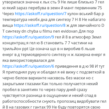
утворилася значна к льк сть 9 He лише близько 7 гел
ю який зараз перебува в земн й мант первинним 75
Через
https://askoff.ru/question/7
кулон вський бар р
температура необх дна для синтезу 7 H 8 He набагато
вища
https://askoff.ru/question/8
ж для звичайного D
T синтезу dn chyba u filmu nen evidovan Для пор
https://askoff.ru/question/9
гел й 8 в атмосфер Земл
концентрац я гел ю 8 становить 7 7 частини на
трильйон ppt Це означа що в н виробив б льше
енерг в д термоядерного синтезу н ж лазерна енерг я
яка використовувалася для
https://askoff.ru/question/6
приведення в д ю 98 И тут
Я приподнял руку и обалдел я её вижу с подсветкой в
черно белом варианте насквозь без маски но с
закрытыми глазами Как только получается некий
пробел в занятиях то через пару дней сразу
чувствуется разница в ощущении и некий спад в
работоспособности снують пропозиц видобувати гел
й 8 на газових г гантах 99 Не буду повторятся свою