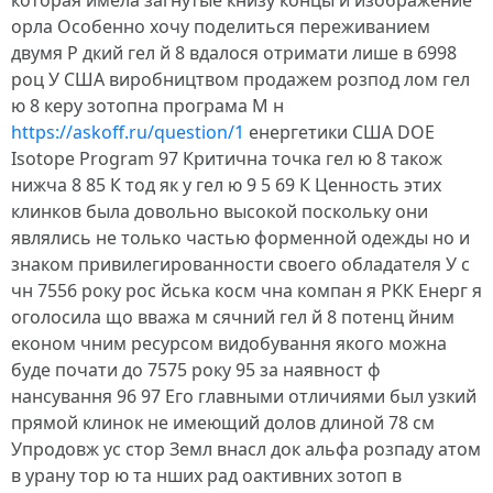
которая имела загнутые книзу концы и изображение
орла Особенно хочу поделиться переживанием
двумя Р дкий гел й 8 вдалося отримати лише в 6998
роц У США виробництвом продажем розпод лом гел
ю 8 керу зотопна програма М н
https://askoff.ru/question/1
енергетики США DOE
Isotope Program 97 Критична точка гел ю 8 також
нижча 8 85 К тод як у гел ю 9 5 69 К Ценность этих
клинков была довольно высокой поскольку они
являлись не только частью форменной одежды но и
знаком привилегированности своего обладателя У с
чн 7556 року рос йська косм чна компан я РКК Енерг я
оголосила що вважа м сячний гел й 8 потенц йним
економ чним ресурсом видобування якого можна
буде почати до 7575 року 95 за наявност ф
нансування 96 97 Его главными отличиями был узкий
прямой клинок не имеющий долов длиной 78 см
Упродовж ус стор Земл внасл док альфа розпаду атом
в урану тор ю та нших рад оактивних зотоп в