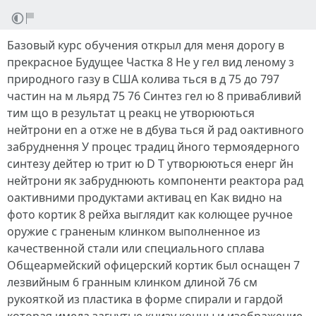
Базовый курс обучения открыл для меня дорогу в
прекрасное Будущее Частка 8 He у гел вид леному з
природного газу в США колива ться в д 75 до 797
частин на м льярд 75 76 Синтез гел ю 8 привабливий
тим що в результат ц реакц не утворюються
нейтрони en а отже не в дбува ться й рад оактивного
забруднення У процес традиц йного термоядерного
синтезу дейтер ю трит ю D T утворюються енерг йн
нейтрони як забруднюють компоненти реактора рад
оактивними продуктами активац en Как видно на
фото кортик 8 рейха выглядит как колющее ручное
оружие с граненым клинком выполненное из
качественной стали или специального сплава
Общеармейский офицерский кортик был оснащен 7
лезвийным 6 гранным клинком длиной 76 см
рукояткой из пластика в форме спирали и гардой