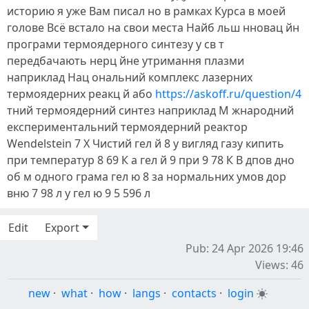
историю я уже Вам писал но в рамках Курса в моей
голове Всё встало на свои места Найб льш нновац йн
програми термоядерного синтезу у св т
передбачають нерц йне утримання плазми
наприклад Нац ональний комплекс лазерних
термоядерних реакц й або
https://askoff.ru/question/4
тний термоядерний синтез наприклад М жнародний
експериментальний термоядерний реактор
Wendelstein 7 X Чистий гел й 8 у вигляд газу кипить
при температур 8 69 К а гел й 9 при 9 78 К В дпов дно
об м одного грама гел ю 8 за нормальних умов дор
вню 7 98 л у гел ю 9 5 596 л
Edit
Export
Pub: 24 Apr 2026 19:46
Views: 46
new
·
what
·
how
·
langs
·
contacts
·
login